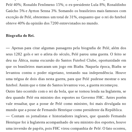
Pelé 40%; Ronaldo Fenômeno 15%; o ex-presidente Lula 8%; Ronaldinho
Gaúcho 5% e Ayrton Senna 3%. Somando os brasileiros mais famosos com
exceção de Pelé, obteremos um total de 31%, enquanto que o rei do futebol
obteve 40% da opinião dos 7200 entrevistados no mundo.
Biografia do Rei.
—
Apenas para citar algumas passagens pela biografia de Pelé, além dos
seus 1282 gols e ser o atleta do século, Pelé parou uma guerra. O feito se
deu na África, numa excursão do Santos Futebol Clube, oportunidade em
que os brasileiros marcaram um jogo em Biafra. Naquela época, Biafra se
levantou contra o poder nigeriano, tentando sua independência. Houve
uma trégua de dois dias nesta guerra, para que Pelé pudesse mostrar o seu
futebol. Assim que o time do Santos levantou voo, a guerra recomeçou.
Outro fato ocorrido com o rei da bola, que se tornou lenda na Inglaterra, se
deu quando Pelé era ministro dos esportes no Governo FHC. Antes porém
vale ressaltar, que a posse de Pelé como ministro, foi mais divulgada no
mundo que a posse de Fernando Henrique como presidente da República.
—
Contam os jornalistas e historiadores ingleses, que quando Fernando
Henrique foi à Inglaterra acompanhado de seu ministro dos esportes, houve
uma inversão de papéis, pois FHC virou companhia de Pelé. O fato ocorreu,