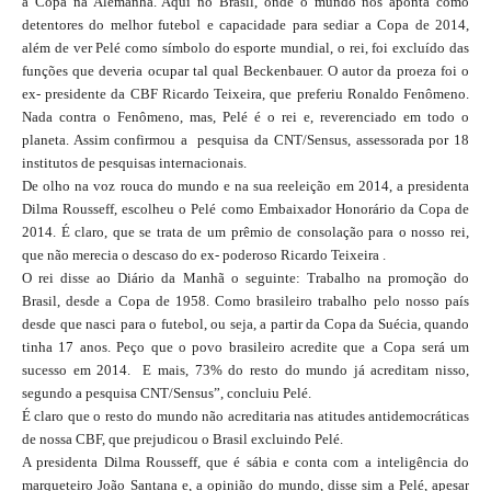
a Copa na Alemanha. Aqui no Brasil, onde o mundo nos aponta como
detentores do melhor futebol e capacidade para sediar a Copa de 2014,
além de ver Pelé como símbolo do esporte mundial, o rei, foi excluído das
funções que deveria ocupar tal qual Beckenbauer. O autor da proeza foi o
ex- presidente da CBF Ricardo Teixeira, que preferiu Ronaldo Fenômeno.
Nada contra o Fenômeno, mas, Pelé é o rei e, reverenciado em todo o
planeta. Assim confirmou a pesquisa da CNT/Sensus, assessorada por 18
institutos de pesquisas internacionais.
De olho na voz rouca do mundo e na sua reeleição em 2014, a presidenta
Dilma Rousseff, escolheu o Pelé como Embaixador Honorário da Copa de
2014. É claro, que se trata de um prêmio de consolação para o nosso rei,
que não merecia o descaso do ex- poderoso Ricardo Teixeira .
O rei disse ao Diário da Manhã o seguinte: Trabalho na promoção do
Brasil, desde a Copa de 1958. Como brasileiro trabalho pelo nosso país
desde que nasci para o futebol, ou seja, a partir da Copa da Suécia, quando
tinha 17 anos. Peço que o povo brasileiro acredite que a Copa será um
sucesso em 2014. E mais, 73% do resto do mundo já acreditam nisso,
segundo a pesquisa CNT/Sensus”, concluiu Pelé.
É claro que o resto do mundo não acreditaria nas atitudes antidemocráticas
de nossa CBF, que prejudicou o Brasil excluindo Pelé.
A presidenta Dilma Rousseff, que é sábia e conta com a inteligência do
marqueteiro João Santana e, a opinião do mundo, disse sim a Pelé, apesar