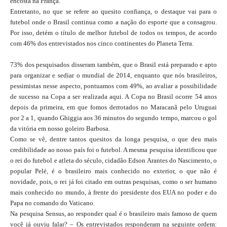
encosta na França.
Entretanto, no que se refere ao quesito confiança, o destaque vai para o
futebol onde o Brasil continua como a nação do esporte que a consagrou.
Por isso, detém o título de melhor futebol de todos os tempos, de acordo
com 46% dos entrevistados nos cinco continentes do Planeta Terra.
73% dos pesquisados disseram também, que o Brasil está preparado e apto
para organizar e sediar o mundial de 2014, enquanto que nós brasileiros,
pessimistas nesse aspecto, pontuamos com 49%, ao avaliar a possibilidade
de sucesso na Copa a ser realizada aqui. A Copa no Brasil ocorre 54 anos
depois da primeira, em que fomos derrotados no Maracanã pelo Uruguai
por 2 a 1, quando Ghiggia aos 36 minutos do segundo tempo, marcou o gol
da vitória em nosso goleiro Barbosa.
Como se vê, dentre tantos quesitos da longa pesquisa, o que deu mais
credibilidade ao nosso país foi o futebol. A mesma pesquisa identificou que
o rei do futebol e atleta do século, cidadão Edson Arantes do Nascimento, o
popular Pelé, é o brasileiro mais conhecido no exterior, o que não é
novidade, pois, o rei já foi citado em outras pesquisas, como o ser humano
mais conhecido no mundo, à frente do presidente dos EUA no poder e do
Papa no comando do Vaticano.
Na pesquisa Sensus, ao responder qual é o brasileiro mais famoso de quem
você já ouviu falar? – Os entrevistados responderam na seguinte ordem: