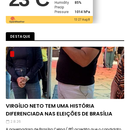
Humidity
85%
Precip
Pressure
1014 hPa
13:27 Aug 8
DESTAQUE
VIRGÍLIO NETO TEM UMA HISTÓRIA
DIFERENCIADA NAS ELEIÇÕES DE BRASÍLIA
2.8.26
A governadora de Brasília Celina ( PP) acredita que o candidato