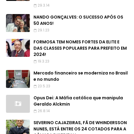
29.3.14
NANDO GONÇALVES: O SUCESSO APÓS OS
50 ANOS!
29.1.23
FORMOSA TEM NOMES FORTES DA ELITE E
DAS CLASSES POPULARES PARA PREFEITO EM
2024!
19.3.23
Mercado financeiro se moderniza no Brasil
e no mundo
23.5.23
Opus Dei: A Máfia católica que manipula
Geraldo Alckmin
26.8.14
SEVERINO CAJAZEIRAS, FÃ DE WHINDERSSON
NUNES, ESTÁ ENTRE OS 24 COTADOS PARA A