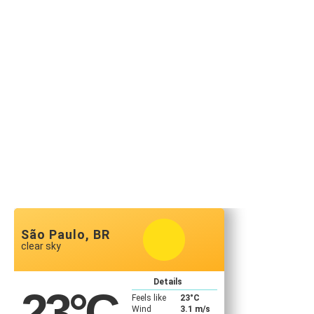
São Paulo, BR
clear sky
Details
23
°C
Feels like
23
°C
Wind
3.1 m/s