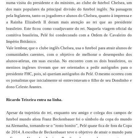
numa visita do presidente e do ministro, ao clube de futebol Chelsea, um
dos mais populares da principal divisão do futebol inglês. Na passagem
pela Inglaterra, tanto os jogadores e alunos do Chelsea, quanto à imprensa e
a Rainha Elizabeth II deram mais atenção ao rei que ao presidente
brasileiro. Este ficou como coadjuvante do rei. Naquela viagem oficial da
comitiva brasileira, Pelé foi condecorado com a Ordem de Cavaleiro do
Império Britânico.
Vale lembrar, que o clube inglês Chelsea, usa o futebol para atrair alunos de
comunidades carentes, com o objetivo de melhorar o desempenho dos
alunos-atletas, em suas escolas. No encontro com os dois brasileiros, os
meninos ingleses tiveram que ser orientados a pedir autógrafos para o
presidente FHC, pois, só queriam autógrafos do Pelé. O mesmo ocorreu com
os jornalistas que inicialmente só entrevistavam o filho de seu Dondinho e
dono Celeste Arantes.
Ricardo Teixeira entra na linha.
Apesar da trajetória do rei, enquanto seu amigo e colega dos campos de
futebol mundo afora Franz Beckenbauer foi o símbolo da copa do mundo
na Alemanha, tornando-se o “rosto bonito”, Pelé quase fica de fora da Copa
de 2014. A escolha de Beckenbauer teve o objetivo de atrair o mundo para