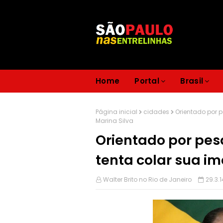
Home
Portal
Brasil
Página inicial
cidades
Orientado por 
Marina Silva
Orientado por pe
tenta colar sua i
Walter Brito no Rio de Janeiro
29.3.1