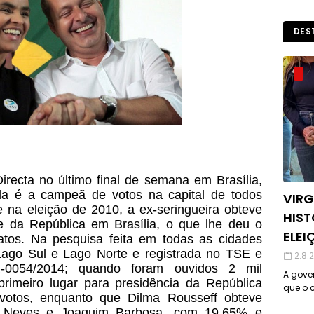
DES
 Directa no último final de semana em Brasília,
da é a campeã de votos na capital de todos
VIRG
ue na eleição de 2010, a ex-seringueira obteve
HIST
e da República em Brasília, o que lhe deu o
ELEI
datos. Na pesquisa feita em todas as cidades
 Lago Sul e Lago Norte e registrada no TSE e
2.8.
-0054/2014; quando foram ouvidos 2 mil
A gover
primeiro lugar para presidência da República
que o c
otos, enquanto que Dilma Rousseff obteve
 Neves e Joaquim Barbosa, com 19,65% e