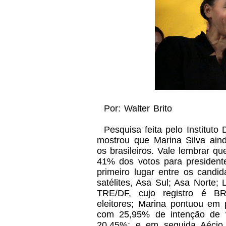
Por: Walter Brito
Pesquisa feita pelo Instituto
mostrou que Marina Silva ain
os brasileiros. Vale lembrar q
41% dos votos para president
primeiro lugar entre os candi
satélites, Asa Sul; Asa Norte;
TRE/DF, cujo registro é BR
eleitores; Marina pontuou em 
com 25,95% de intenção de v
20,45%; e em seguida Aécio