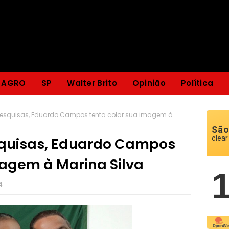
AGRO
SP
Walter Brito
Opinião
Política
pesquisas, Eduardo Campos tenta colar sua imagem à
São
clear
squisas, Eduardo Campos
magem à Marina Silva
4