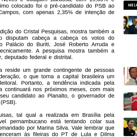
MEL
timo colocado foi o pré-candidato do PSB ao
 Campos, com apenas 2,35% de intenção de
edição do Cristal Pesquisas, mostra também a
do disputam cabeça a cabeça os votos do
ao Palácio do Buriti, José Roberto Arruda e
tecnicamente. A pesquisa mostra também a
 deputado federal e distrital.
ia reside um grande contingente de pessoas
eração, o que torna a capital brasileira um
eleitoral. Portanto, a tendência indicada pela
na continuará nos próximos meses, com mais
seu candidato ao Planalto, o governador de
(PSB).
as, tal qual a realizada em Brasília pela
ável pernambucano está tentando colar sua
omandado por Marina Silva. Vale lembrar que
enceram às fileiras do PT de Lula e Dilma