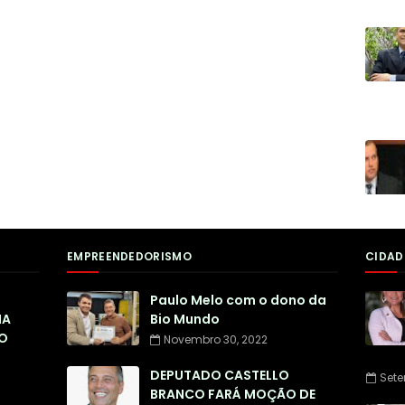
EMPREENDEDORISMO
CIDAD
Paulo Melo com o dono da
NA
Bio Mundo
O
Novembro 30, 2022
DEPUTADO CASTELLO
Sete
BRANCO FARÁ MOÇÃO DE