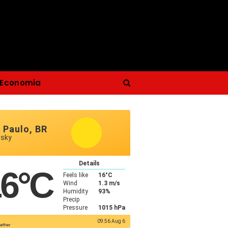
Economia
 Paulo, BR
 sky
Details
16
°C
Feels like
16
°C
Wind
1.3 m/s
Humidity
93%
Precip
Pressure
1015 hPa
09:56 Aug 6