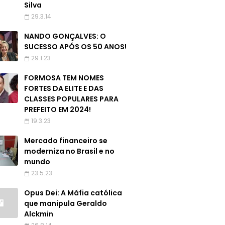
Silva
29.3.14
NANDO GONÇALVES: O
SUCESSO APÓS OS 50 ANOS!
29.1.23
FORMOSA TEM NOMES
FORTES DA ELITE E DAS
CLASSES POPULARES PARA
PREFEITO EM 2024!
19.3.23
Mercado financeiro se
moderniza no Brasil e no
mundo
23.5.23
Opus Dei: A Máfia católica
que manipula Geraldo
Alckmin