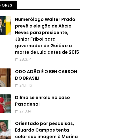
HORES
Numerólogo Walter Prado
prevê a eleição de Aécio
Neves para presidente,
Júnior Friboi para
governador de Goiás e a
morte de Lula antes de 2015
28.3.14
ODO ADÃO É O BEN CARSON
DO BRASIL!
24.11.16
Dilma se enrola no caso
Pasadena!
27.3.14
Orientado por pesquisas,
Eduardo Campos tenta
colar sua imagem à Marina