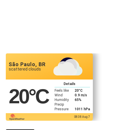
São Paulo, BR
scattered clouds
Details
20
°C
Feels like
20
°C
Wind
0.9 m/s
Humidity
65%
Precip
Pressure
1011 hPa
08:38 Aug 7