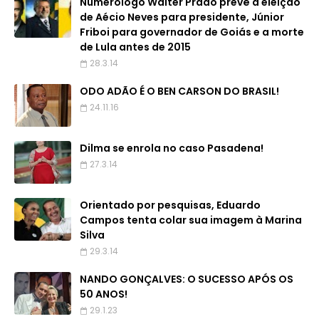
Numerólogo Walter Prado prevê a eleição
de Aécio Neves para presidente, Júnior
Friboi para governador de Goiás e a morte
de Lula antes de 2015
28.3.14
ODO ADÃO É O BEN CARSON DO BRASIL!
24.11.16
Dilma se enrola no caso Pasadena!
27.3.14
Orientado por pesquisas, Eduardo
Campos tenta colar sua imagem à Marina
Silva
29.3.14
NANDO GONÇALVES: O SUCESSO APÓS OS
50 ANOS!
29.1.23