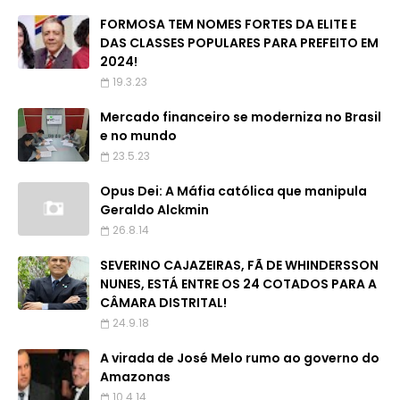
FORMOSA TEM NOMES FORTES DA ELITE E
DAS CLASSES POPULARES PARA PREFEITO EM
2024!
19.3.23
Mercado financeiro se moderniza no Brasil
e no mundo
23.5.23
Opus Dei: A Máfia católica que manipula
Geraldo Alckmin
26.8.14
SEVERINO CAJAZEIRAS, FÃ DE WHINDERSSON
NUNES, ESTÁ ENTRE OS 24 COTADOS PARA A
CÂMARA DISTRITAL!
24.9.18
A virada de José Melo rumo ao governo do
Amazonas
10.4.14