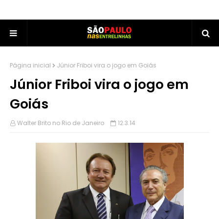
Página inicial
Júnior Friboi vira o jogo em Goiás
Júnior Friboi vira o jogo em
Goiás
Walter Brito no Rio de Janeiro
12.3.14