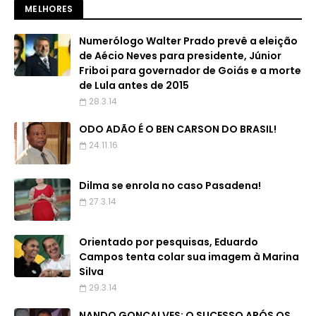
MELHORES
Numerólogo Walter Prado prevê a eleição
de Aécio Neves para presidente, Júnior
Friboi para governador de Goiás e a morte
de Lula antes de 2015
28.3.14
ODO ADÃO É O BEN CARSON DO BRASIL!
24.11.16
Dilma se enrola no caso Pasadena!
27.3.14
Orientado por pesquisas, Eduardo
Campos tenta colar sua imagem à Marina
Silva
29.3.14
NANDO GONÇALVES: O SUCESSO APÓS OS