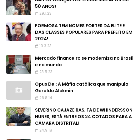
50 ANOS!
29.1.23
FORMOSA TEM NOMES FORTES DA ELITE E
DAS CLASSES POPULARES PARA PREFEITO EM
2024!
19.3.23
Mercado financeiro se moderniza no Brasil
e no mundo
23.5.23
Opus Dei: A Máfia católica que manipula
Geraldo Alckmin
26.8.14
SEVERINO CAJAZEIRAS, FÃ DE WHINDERSSON
NUNES, ESTÁ ENTRE OS 24 COTADOS PARA A
CÂMARA DISTRITAL!
24.9.18