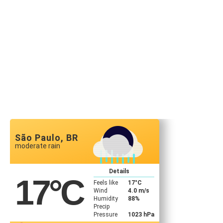
São Paulo, BR
moderate rain
Details
17
°C
Feels like
17
°C
Wind
4.0 m/s
Humidity
88%
Precip
Pressure
1023 hPa