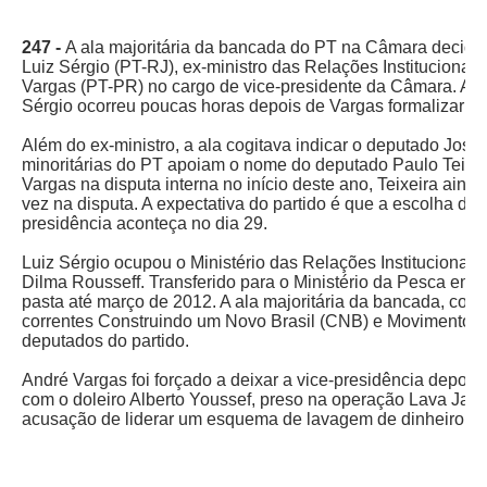
247 -
A ala majoritária da bancada do PT na Câmara decidiu
Luiz Sérgio (PT-RJ), ex-ministro das Relações Institucionai
Vargas (PT-PR) no cargo de vice-presidente da Câmara. A re
Sérgio ocorreu poucas horas depois de Vargas formalizar a 
Além do ex-ministro, a ala cogitava indicar o deputado Jos
minoritárias do PT apoiam o nome do deputado Paulo Teixei
Vargas na disputa interna no início deste ano, Teixeira ainda
vez na disputa. A expectativa do partido é que a escolha do
presidência aconteça no dia 29.
Luiz Sérgio ocupou o Ministério das Relações Institucionais
Dilma Rousseff. Transferido para o Ministério da Pesca em j
pasta até março de 2012. A ala majoritária da bancada, com
correntes Construindo um Novo Brasil (CNB) e Movimento P
deputados do partido.
André Vargas foi forçado a deixar a vice-presidência depois
com o doleiro Alberto Youssef, preso na operação Lava Jato
acusação de liderar um esquema de lavagem de dinheiro q