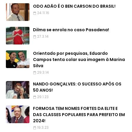
ODO ADÃO É O BEN CARSON DO BRASIL!
24.11.16
Dilma se enrola no caso Pasadena!
27.3.14
Orientado por pesquisas, Eduardo
Campos tenta colar sua imagem à Marina
Silva
29.3.14
NANDO GONÇALVES: O SUCESSO APÓS OS
50 ANOS!
29.1.23
FORMOSA TEM NOMES FORTES DA ELITE E
DAS CLASSES POPULARES PARA PREFEITO EM
2024!
19.3.23