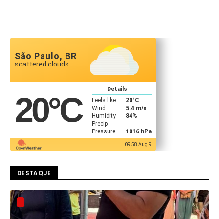
São Paulo, BR
scattered clouds
Details
20
°C
Feels like
20
°C
Wind
5.4 m/s
Humidity
84%
Precip
Pressure
1016 hPa
09:58 Aug 9
DESTAQUE