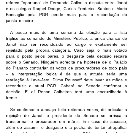
reforço “oportuno” de Fernando Collor, a disputa entre Janot
e os colegas Raquel Dodge, Carlos Frederico Santos e Mario
Bonsaglia pela PGR pende mais para a recondução do
jurista mineiro.
A pouco mais de uma semana da eleição para a lista
tríplice ao comando do Ministério Público, a única chance de
Janot não ser reconduzido ao cargo é exatamente ser
rejeitado pela própria categoria. Caso seja o mais votado
para o posto pelos pares, o desgaste pela decisão recairá
sobre o Senado. Ninguém acredita na hipótese de o Palácio
do Planalto contrariar os votos de procuradores de todo país
– a interpretação lógica é de que a atitude seria uma
retaliação à Lava-Jato. Dilma Rousseff deve lavar as mãos e
reconduzir o atual PGR. Caberá ao Senado confirmar a
decisão. E aí Renan Calheiros terá uma encruzilhada à
frente.
Se confirmar a ameaça feita reiterada vezes, de articular a
rejeição de Janot, o presidente do Senado se arrisca a
transformar o procurador em mártir. Em caso de sucesso,
além de assumir o desgaste e a pecha de tentar atrapalhar