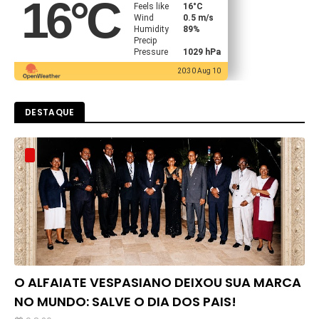
16
°C
Feels like
16
°C
Wind
0.5 m/s
Humidity
89%
Precip
Pressure
1029 hPa
20:30 Aug 10
DESTAQUE
O ALFAIATE VESPASIANO DEIXOU SUA MARCA
NO MUNDO: SALVE O DIA DOS PAIS!