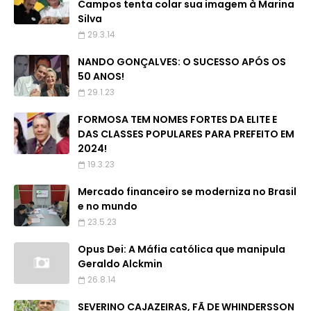
Campos tenta colar sua imagem à Marina
Silva
29.3.14
NANDO GONÇALVES: O SUCESSO APÓS OS
50 ANOS!
29.1.23
FORMOSA TEM NOMES FORTES DA ELITE E
DAS CLASSES POPULARES PARA PREFEITO EM
2024!
19.3.23
Mercado financeiro se moderniza no Brasil
e no mundo
23.5.23
Opus Dei: A Máfia católica que manipula
Geraldo Alckmin
26.8.14
SEVERINO CAJAZEIRAS, FÃ DE WHINDERSSON