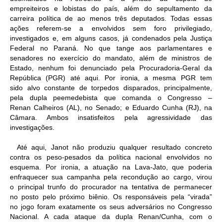
empreiteiros e lobistas do país, além do sepultamento da
carreira política de ao menos três deputados. Todas essas
ações referem-se a envolvidos sem foro privilegiado,
investigados e, em alguns casos, já condenados pela Justiça
Federal no Paraná. No que tange aos parlamentares e
senadores no exercício do mandato, além de ministros de
Estado, nenhum foi denunciado pela Procuradoria-Geral da
República (PGR) até aqui. Por ironia, a mesma PGR tem
sido alvo constante de torpedos disparados, principalmente,
pela dupla peemedebista que comanda o Congresso –
Renan Calheiros (AL), no Senado; e Eduardo Cunha (RJ), na
Câmara. Ambos insatisfeitos pela agressividade das
investigações.
Até aqui, Janot não produziu qualquer resultado concreto
contra os peso-pesados da política nacional envolvidos no
esquema. Por ironia, a atuação na Lava-Jato, que poderia
enfraquecer sua campanha pela recondução ao cargo, virou
o principal trunfo do procurador na tentativa de permanecer
no posto pelo próximo biênio. Os responsáveis pela “virada”
no jogo foram exatamente os seus adversários no Congresso
Nacional. A cada ataque da dupla Renan/Cunha, com o