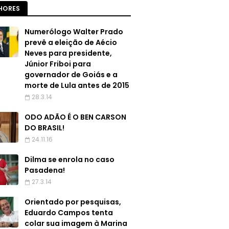
HORES
Numerólogo Walter Prado
prevê a eleição de Aécio
Neves para presidente,
Júnior Friboi para
governador de Goiás e a
morte de Lula antes de 2015
28.3.14
ODO ADÃO É O BEN CARSON
DO BRASIL!
24.11.16
Dilma se enrola no caso
Pasadena!
27.3.14
Orientado por pesquisas,
Eduardo Campos tenta
colar sua imagem à Marina