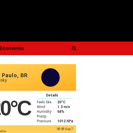
Economia
 Paulo, BR
 sky
Details
20
°C
Feels like
20
°C
Wind
1.3 m/s
Humidity
68%
Precip
Pressure
1012 hPa
08:08 Aug 7