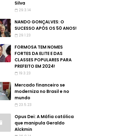
Silva
29.3.14
NANDO GONÇALVES: O
SUCESSO APÓS OS 50 ANOS!
29.1.23
FORMOSA TEM NOMES
FORTES DA ELITE E DAS
CLASSES POPULARES PARA
PREFEITO EM 2024!
19.3.23
Mercado financeiro se
moderniza no Brasil e no
mundo
23.5.23
Opus Dei: A Máfia católica
que manipula Geraldo
Alckmin