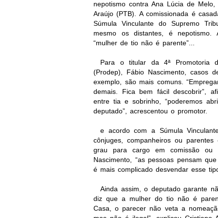
nepotismo contra Ana Lúcia de Melo, 
Araújo (PTB). A comissionada é casada
Súmula Vinculante do Supremo Tribu
mesmo os distantes, é nepotismo. 
“mulher de tio não é parente”...
Para o titular da 4ª Promotoria 
(Prodep), Fábio Nascimento, casos d
exemplo, são mais comuns. “Empregar 
demais. Fica bem fácil descobrir”, 
entre tia e sobrinho, “poderemos ab
deputado”, acrescentou o promotor.
e acordo com a Súmula Vinculante
cônjuges, companheiros ou parentes e
grau para cargo em comissão ou de
Nascimento, “as pessoas pensam que s
é mais complicado desvendar esse tip
Ainda assim, o deputado garante n
diz que a mulher do tio não é paren
Casa, o parecer não veta a nomeação