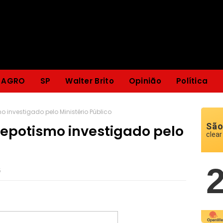
AGRO
SP
Walter Brito
Opinião
Política
o investigado pelo Ministério Público
São
Nepotismo investigado pelo
clear
5