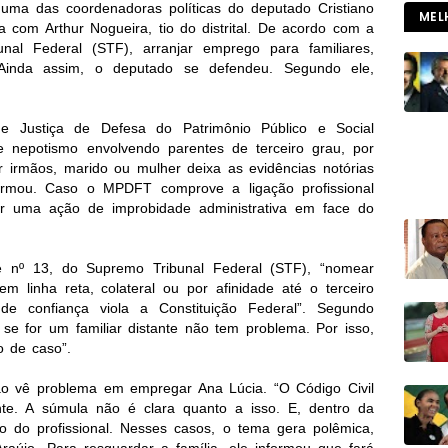
uma das coordenadoras políticas do deputado Cristiano
MEL
 com Arthur Nogueira, tio do distrital. De acordo com a
nal Federal (STF), arranjar emprego para familiares,
Ainda assim, o deputado se defendeu. Segundo ele,
de Justiça de Defesa do Patrimônio Público e Social
e nepotismo envolvendo parentes de terceiro grau, por
irmãos, marido ou mulher deixa as evidências notórias
afirmou. Caso o MPDFT comprove a ligação profissional
rir uma ação de improbidade administrativa em face do
 nº 13, do Supremo Tribunal Federal (STF), “nomear
m linha reta, colateral ou por afinidade até o terceiro
 confiança viola a Constituição Federal”. Segundo
e for um familiar distante não tem problema. Por isso,
o de caso”.
ão vê problema em empregar Ana Lúcia. “O Código Civil
te. A súmula não é clara quanto a isso. E, dentro da
 do profissional. Nesses casos, o tema gera polêmica,