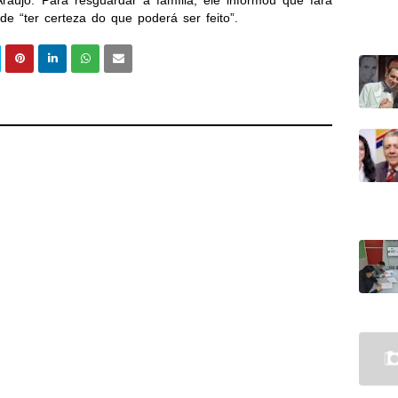
Araújo. Para resguardar a família, ele informou que fará
e “ter certeza do que poderá ser feito”.