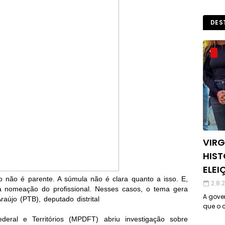
DES
VIRG
HIST
ELEI
io não é parente. A súmula não é clara quanto a isso. E,
2.8.
a nomeação do profissional. Nesses casos, o tema gera
A gover
raújo (PTB), deputado distrital
que o c
ederal e Territórios (MPDFT) abriu investigação sobre