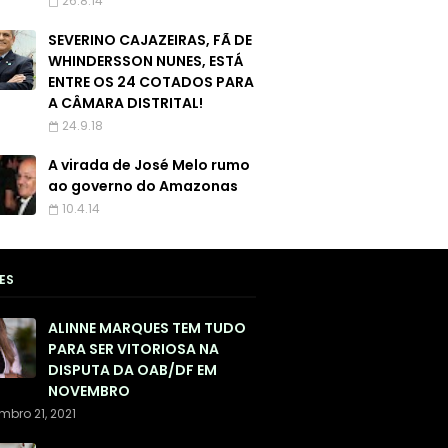
26.8.14
SEVERINO CAJAZEIRAS, FÃ DE
WHINDERSSON NUNES, ESTÁ
ENTRE OS 24 COTADOS PARA
A CÂMARA DISTRITAL!
24.9.18
A virada de José Melo rumo
ao governo do Amazonas
10.4.14
ES
ALINNE MARQUES TEM TUDO
PARA SER VITORIOSA NA
DISPUTA DA OAB/DF EM
NOVEMBRO
mbro 21, 2021