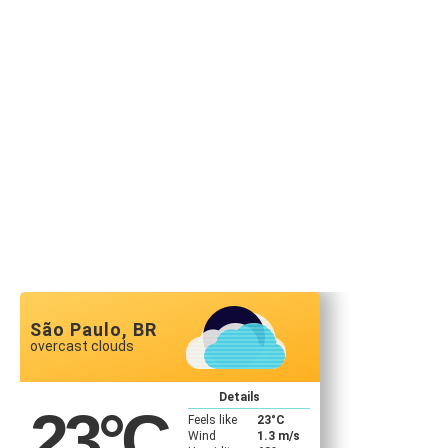
São Paulo, BR
overcast clouds
Details
23
°C
Feels like
23
°C
Wind
1.3 m/s