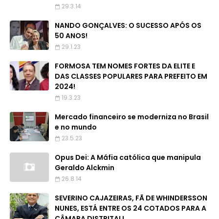
29.3.14
NANDO GONÇALVES: O SUCESSO APÓS OS
50 ANOS!
29.1.23
FORMOSA TEM NOMES FORTES DA ELITE E
DAS CLASSES POPULARES PARA PREFEITO EM
2024!
19.3.23
Mercado financeiro se moderniza no Brasil
e no mundo
23.5.23
Opus Dei: A Máfia católica que manipula
Geraldo Alckmin
26.8.14
SEVERINO CAJAZEIRAS, FÃ DE WHINDERSSON
NUNES, ESTÁ ENTRE OS 24 COTADOS PARA A
CÂMARA DISTRITAL!