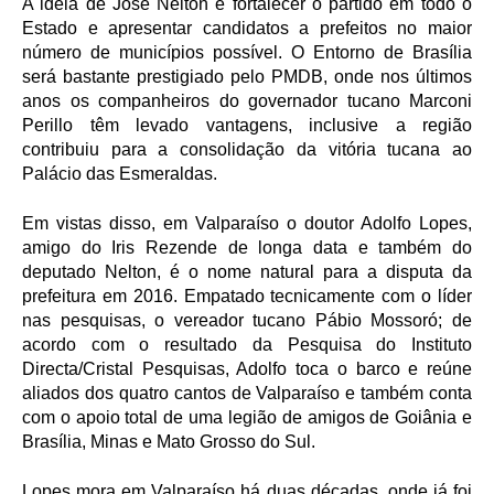
A idéia de José Nelton é fortalecer o partido em todo o
Estado e apresentar candidatos a prefeitos no maior
número de municípios possível. O Entorno de Brasília
será bastante prestigiado pelo PMDB, onde nos últimos
anos os companheiros do governador tucano Marconi
Perillo têm levado vantagens, inclusive a região
contribuiu para a consolidação da vitória tucana ao
Palácio das Esmeraldas.
Em vistas disso, em Valparaíso o doutor Adolfo Lopes,
amigo do Iris Rezende de longa data e também do
deputado Nelton, é o nome natural para a disputa da
prefeitura em 2016. Empatado tecnicamente com o líder
nas pesquisas, o vereador tucano Pábio Mossoró; de
acordo com o resultado da Pesquisa do Instituto
Directa/Cristal Pesquisas, Adolfo toca o barco e reúne
aliados dos quatro cantos de Valparaíso e também conta
com o apoio total de uma legião de amigos de Goiânia e
Brasília, Minas e Mato Grosso do Sul.
Lopes mora em Valparaíso há duas décadas, onde já foi