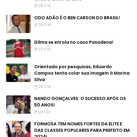
28.3.14
ODO ADÃO É O BEN CARSON DO BRASIL!
24.11.16
Dilma se enrola no caso Pasadena!
27.3.14
Orientado por pesquisas, Eduardo
Campos tenta colar sua imagem à Marina
Silva
29.3.14
NANDO GONÇALVES: O SUCESSO APÓS OS
50 ANOS!
29.1.23
FORMOSA TEM NOMES FORTES DA ELITE E
DAS CLASSES POPULARES PARA PREFEITO EM
2024!