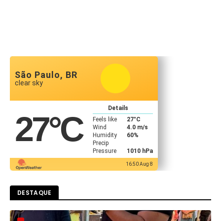
São Paulo, BR
clear sky
Details
27
°C
Feels like
27
°C
Wind
4.0 m/s
Humidity
60%
Precip
Pressure
1010 hPa
16:50 Aug 8
DESTAQUE