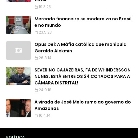
19.3.23
Mercado financeiro se moderniza no Brasil
e no mundo
23.5.23
Opus Dei: A Máfia católica que manipula
Geraldo Alckmin
26.8.14
SEVERINO CAJAZEIRAS, FÃ DE WHINDERSSON
NUNES, ESTÁ ENTRE OS 24 COTADOS PARA A
CÂMARA DISTRITAL!
24.9.18
A virada de José Melo rumo ao governo do
Amazonas
10.4.14
POLÍTICA