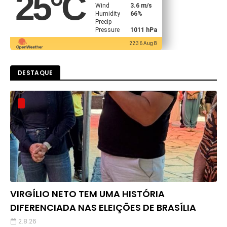
25
°C
Wind
3.6 m/s
Humidity
66%
Precip
Pressure
1011 hPa
22:36 Aug 8
DESTAQUE
VIRGÍLIO NETO TEM UMA HISTÓRIA
DIFERENCIADA NAS ELEIÇÕES DE BRASÍLIA
2.8.26