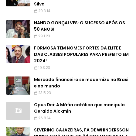
Silva
29.3.14
NANDO GONÇALVES: O SUCESSO APÓS OS
50 ANOS!
29.1.23
FORMOSA TEM NOMES FORTES DA ELITE E
DAS CLASSES POPULARES PARA PREFEITO EM
2024!
19.3.23
Mercado financeiro se moderniza no Brasil
e no mundo
23.5.23
Opus Dei: A Máfia católica que manipula
Geraldo Alckmin
26.8.14
SEVERINO CAJAZEIRAS, FÃ DE WHINDERSSON