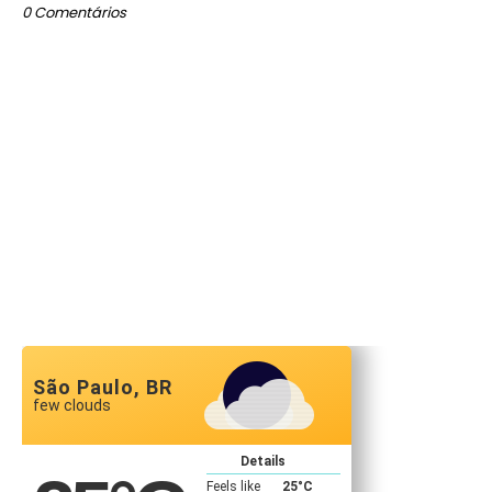
0 Comentários
São Paulo, BR
few clouds
Details
Feels like
25
°C