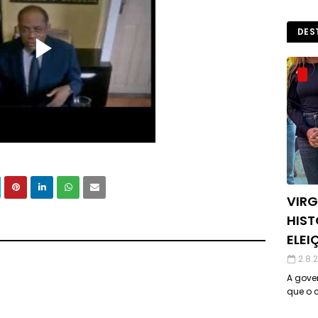
DES
VIRG
HIST
ELEI
2.8.
A gover
que o c