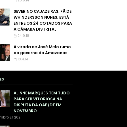
26.8.14
SEVERINO CAJAZEIRAS, FÃ DE
WHINDERSSON NUNES, ESTÁ
ENTRE OS 24 COTADOS PARA
A CÂMARA DISTRITAL!
24.9.18
A virada de José Melo rumo
ao governo do Amazonas
10.4.14
ES
ALINNE MARQUES TEM TUDO
PARA SER VITORIOSA NA
DISPUTA DA OAB/DF EM
NOVEMBRO
mbro 21, 2021