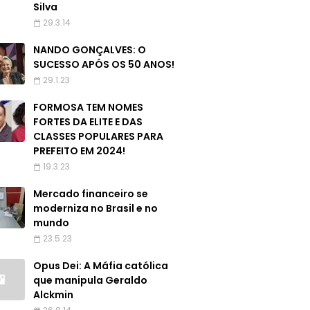
Silva
29.3.14
NANDO GONÇALVES: O
SUCESSO APÓS OS 50 ANOS!
29.1.23
FORMOSA TEM NOMES
FORTES DA ELITE E DAS
CLASSES POPULARES PARA
PREFEITO EM 2024!
19.3.23
Mercado financeiro se
moderniza no Brasil e no
mundo
23.5.23
Opus Dei: A Máfia católica
que manipula Geraldo
Alckmin