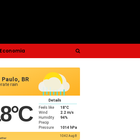
Economia
 Paulo, BR
rate rain
Details
18
°C
Feels like
18
°C
Wind
2.2 m/s
Humidity
94%
Precip
Pressure
1014 hPa
10:42 Aug 8