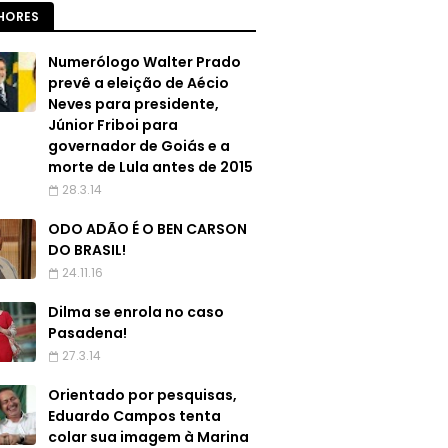
HORES
Numerólogo Walter Prado
prevê a eleição de Aécio
Neves para presidente,
Júnior Friboi para
governador de Goiás e a
morte de Lula antes de 2015
28.3.14
ODO ADÃO É O BEN CARSON
DO BRASIL!
24.11.16
Dilma se enrola no caso
Pasadena!
27.3.14
Orientado por pesquisas,
Eduardo Campos tenta
colar sua imagem à Marina