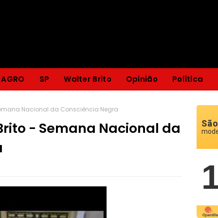
AGRO
SP
Walter Brito
Opinião
Política
- Semana Nacional da Consciência Negra
São
 Brito - Semana Nacional da
mode
a