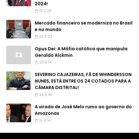
2024!
19.3.23
Mercado financeiro se moderniza no Brasil
e no mundo
23.5.23
Opus Dei: A Máfia católica que manipula
Geraldo Alckmin
26.8.14
SEVERINO CAJAZEIRAS, FÃ DE WHINDERSSON
NUNES, ESTÁ ENTRE OS 24 COTADOS PARA A
CÂMARA DISTRITAL!
24.9.18
A virada de José Melo rumo ao governo do
Amazonas
10.4.14