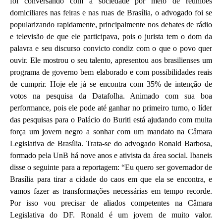
foi conversando com a sociedade por meio de reuniões
domiciliares nas feiras e nas ruas de Brasília, o advogado foi se
popularizando rapidamente, principalmente nos debates de rádio
e televisão de que ele participava, pois o jurista tem o dom da
palavra e seu discurso convicto condiz com o que o povo quer
ouvir. Ele mostrou o seu talento, apresentou aos brasilienses um
programa de governo bem elaborado e com possibilidades reais
de cumprir. Hoje ele já se encontra com 35% de intenção de
votos na pesquisa da Datafolha. Animado com sua boa
performance, pois ele pode até ganhar no primeiro turno, o líder
das pesquisas para o Palácio do Buriti está ajudando com muita
força um jovem negro a sonhar com um mandato na Câmara
Legislativa de Brasília. Trata-se do advogado Ronald Barbosa,
formado pela UnB há nove anos e ativista da área social. Ibaneis
disse o seguinte para a reportagem: “Eu quero ser governador de
Brasília para tirar a cidade do caos em que ela se encontra, e
vamos fazer as transformações necessárias em tempo recorde.
Por isso vou precisar de aliados competentes na Câmara
Legislativa do DF. Ronald é um jovem de muito valor.