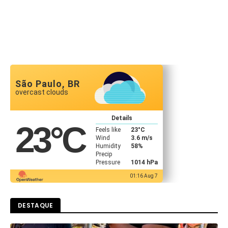
São Paulo, BR
overcast clouds
Details
23
°C
Feels like
23
°C
Wind
3.6 m/s
Humidity
58%
Precip
Pressure
1014 hPa
01:16 Aug 7
DESTAQUE