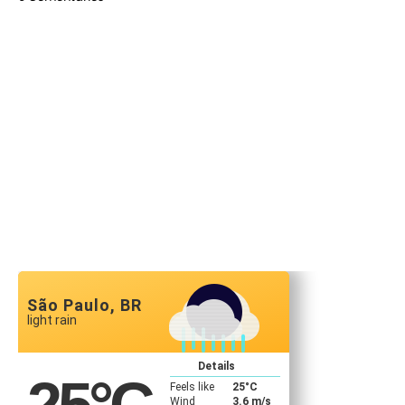
São Paulo, BR
light rain
Details
Feels like
25
°C
Wind
3.6 m/s