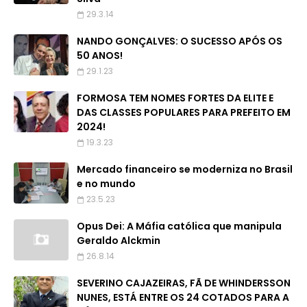
29.3.14
NANDO GONÇALVES: O SUCESSO APÓS OS
50 ANOS!
29.1.23
FORMOSA TEM NOMES FORTES DA ELITE E
DAS CLASSES POPULARES PARA PREFEITO EM
2024!
19.3.23
Mercado financeiro se moderniza no Brasil
e no mundo
23.5.23
Opus Dei: A Máfia católica que manipula
Geraldo Alckmin
26.8.14
SEVERINO CAJAZEIRAS, FÃ DE WHINDERSSON
NUNES, ESTÁ ENTRE OS 24 COTADOS PARA A