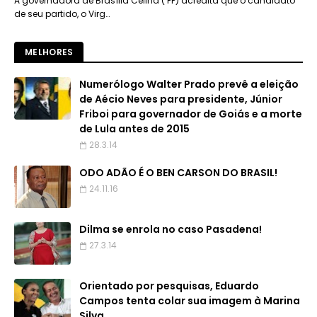
A governadora de Brasília Celina ( PP) acredita que o candidato
de seu partido, o Virg…
MELHORES
Numerólogo Walter Prado prevê a eleição
de Aécio Neves para presidente, Júnior
Friboi para governador de Goiás e a morte
de Lula antes de 2015
28.3.14
ODO ADÃO É O BEN CARSON DO BRASIL!
24.11.16
Dilma se enrola no caso Pasadena!
27.3.14
Orientado por pesquisas, Eduardo
Campos tenta colar sua imagem à Marina
Silva