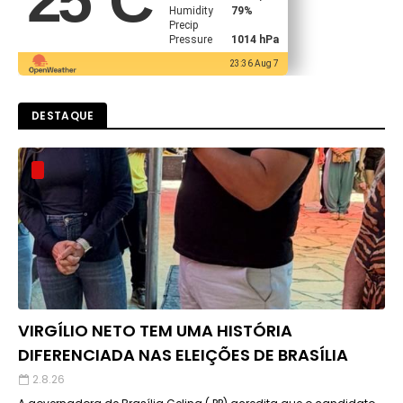
25
°C
Humidity
79%
Precip
Pressure
1014 hPa
23:36 Aug 7
DESTAQUE
VIRGÍLIO NETO TEM UMA HISTÓRIA
DIFERENCIADA NAS ELEIÇÕES DE BRASÍLIA
2.8.26