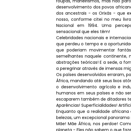
roupas, maneirismos, mas não par
desenvolvimento dos povos african
dos ancestrais - os Orixás - que e
nosso, conforme citei no meu livro
Nacional em 1994. Uma percepçã
sensacional que eles têm!
Celebridades nacionais e internac
que perdeu o tempo e a oportunidad
que poderiam movimentar fantást
semelhantes naquele continente,
abstrações teóricas! E a sede, a f
a peregrinar através de imensas mig
Os países desenvolvidos erraram, p
África, mandando até seus lixos atô
o desenvolvimento agrícola e indu
humanos em seus países e não ser
escaparem também de ditadores ter
Aparências! Superficialidades! Artific
Enquanto que a realidade africana 
belezas, um excepcional panorama re
Mãe! Mãe África, nos perdoe! Com
planeta - Eles não sabem o que fa