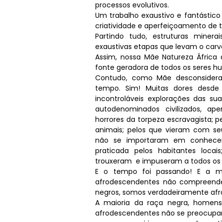
processos evolutivos.
Um trabalho exaustivo e fantástico
criatividade e aperfeiçoamento de t
Partindo tudo, estruturas miner
exaustivas etapas que levam o carv
Assim, nossa Mãe Natureza África
fonte geradora de todos os seres h
Contudo, como Mãe desconsiderad
tempo. Sim! Muitas dores desde 
incontroláveis explorações das sua
autodenominados civilizados, ap
horrores da torpeza escravagista; 
animais; pelos que vieram com seu
não se importaram em conhecer 
praticada pelos habitantes locai
trouxeram e impuseram a todos os 
E o tempo foi passando! E a m
afrodescendentes não compreende
negros, somos verdadeiramente af
A maioria da raça negra, homen
afrodescendentes não se preocupam