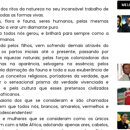
MEL
 dos ritos da natureza no seu incansável trabalho de
odas as formas vivas.
ais, flora e fauna, seres humanos, pelas mesmas
ão a virar um diamante puro.
 a todos nós gerou, e brilhará para sempre como a
umanos.
a pelos filhos, vem sofrendo demais através do
os partos iniciais até o presente, passando por
s riquezas naturais; pelas forças colonizadoras dos
enas na aparência, selvagens na essência; pelos
pela dizimação da fauna e toda a sua exuberância de
s conceitos religiosos, portadores da verdade, que
o sensacional prisma da verdade vivenciada e
s; e pela cultura que esses pretensos civilizados
africanos.
aioria dos que se consideram e são chamados
m que todos nós, brancos, amarelos, vermelhos e
rodescendentes!
s e mulheres que se consideram como os únicos
 com a Mãe África, adotando apenas ares, cabelos,