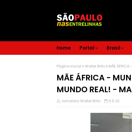
Home
Portal
Brasil
Página inicial
Walter Brito
MÃE ÁFRICA 
MÃE ÁFRICA - MUN
MUNDO REAL! - M
Jornalista Walter Brito
6.5.20