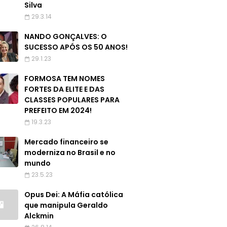
Silva
29.3.14
NANDO GONÇALVES: O
SUCESSO APÓS OS 50 ANOS!
29.1.23
FORMOSA TEM NOMES
FORTES DA ELITE E DAS
CLASSES POPULARES PARA
PREFEITO EM 2024!
19.3.23
Mercado financeiro se
moderniza no Brasil e no
mundo
23.5.23
Opus Dei: A Máfia católica
que manipula Geraldo
Alckmin