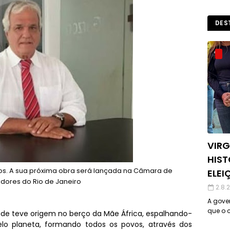
DES
VIRG
HIST
vros. A sua próxima obra será lançada na Câmara de
ELEI
dores do Rio de Janeiro
2.8.
A gover
que o c
de teve origem no berço da Mãe África, espalhando-
o planeta, formando todos os povos, através dos