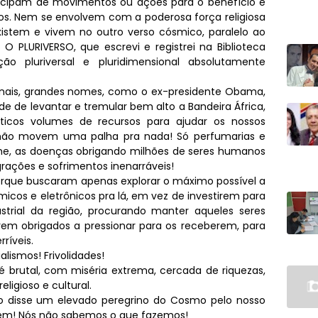
ticipam de movimentos ou ações para o benefício e
os. Nem se envolvem com a poderosa força religiosa
xistem e vivem no outro verso cósmico, paralelo ao
 O PLURIVERSO, que escrevi e registrei na Biblioteca
o pluriversal e pluridimensional absolutamente
ionais, grandes nomes, como o ex-presidente Obama,
e de levantar e tremular bem alto a Bandeira África,
icos volumes de recursos para ajudar os nossos
 não movem uma palha pra nada! Só perfumarias e
ome, as doenças obrigando milhões de seres humanos
rações e sofrimentos inenarráveis!
orque buscaram apenas explorar o máximo possível a
micos e eletrônicos pra lá, em vez de investirem para
strial da região, procurando manter aqueles seres
em obrigados a pressionar para os receberem, para
ríveis.
ialismos! Frivolidades!
é brutal, com miséria extrema, cercada de riquezas,
ligioso e cultural.
o disse um elevado peregrino do Cosmo pelo nosso
zem! Nós não sabemos o que fazemos!