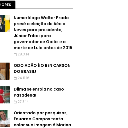
HORES
Numerólogo Walter Prado
prevê a eleição de Aécio
Neves para presidente,
Júnior Friboi para
governador de Goiás e a
morte de Lula antes de 2015
28.3.14
ODO ADÃO É O BEN CARSON
DO BRASIL!
24.11.16
Dilma se enrola no caso
Pasadena!
27.3.14
Orientado por pesquisas,
Eduardo Campos tenta
colar sua imagem à Marina