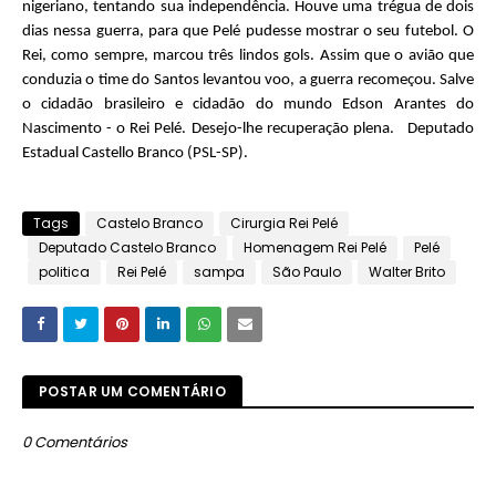
nigeriano, tentando sua independência. Houve uma trégua de dois
dias nessa guerra, para que Pelé pudesse mostrar o seu futebol. O
Rei, como sempre, marcou três lindos gols. Assim que o avião que
conduzia o time do Santos levantou voo, a guerra recomeçou. Salve
o cidadão brasileiro e cidadão do mundo Edson Arantes do
Nascimento - o Rei Pelé. Desejo-lhe recuperação plena. Deputado
Estadual Castello Branco (PSL-SP).
Tags
Castelo Branco
Cirurgia Rei Pelé
Deputado Castelo Branco
Homenagem Rei Pelé
Pelé
politica
Rei Pelé
sampa
São Paulo
Walter Brito
POSTAR UM COMENTÁRIO
0 Comentários