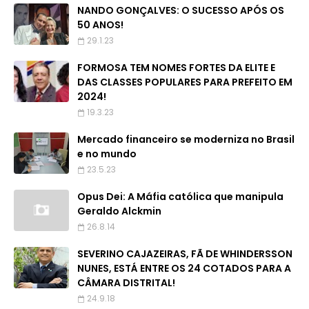
NANDO GONÇALVES: O SUCESSO APÓS OS
50 ANOS!
29.1.23
FORMOSA TEM NOMES FORTES DA ELITE E
DAS CLASSES POPULARES PARA PREFEITO EM
2024!
19.3.23
Mercado financeiro se moderniza no Brasil
e no mundo
23.5.23
Opus Dei: A Máfia católica que manipula
Geraldo Alckmin
26.8.14
SEVERINO CAJAZEIRAS, FÃ DE WHINDERSSON
NUNES, ESTÁ ENTRE OS 24 COTADOS PARA A
CÂMARA DISTRITAL!
24.9.18