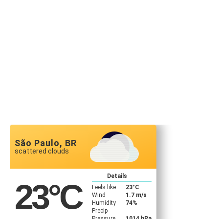
São Paulo, BR
scattered clouds
Details
23
°C
Feels like
23
°C
Wind
1.7 m/s
Humidity
74%
Precip
Pressure
1014 hPa