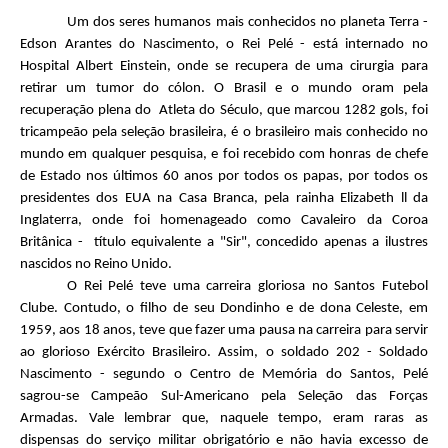
Um dos seres humanos mais conhecidos no planeta Terra -
Edson Arantes do Nascimento, o Rei Pelé - está internado no
Hospital Albert Einstein, onde se recupera de uma cirurgia para
retirar um tumor do cólon. O Brasil e o mundo oram pela
recuperação plena do Atleta do Século, que marcou 1282 gols, foi
tricampeão pela seleção brasileira, é o brasileiro mais conhecido no
mundo em qualquer pesquisa, e foi recebido com honras de chefe
de Estado nos últimos 60 anos por todos os papas, por todos os
presidentes dos EUA na Casa Branca, pela rainha Elizabeth ll da
Inglaterra, onde foi homenageado como Cavaleiro da Coroa
Britânica - título equivalente a "Sir", concedido apenas a ilustres
nascidos no Reino Unido.
O Rei Pelé teve uma carreira gloriosa no Santos Futebol
Clube. Contudo, o filho de seu Dondinho e de dona Celeste, em
1959, aos 18 anos, teve que fazer uma pausa na carreira para servir
ao glorioso Exército Brasileiro. Assim, o soldado 202 - Soldado
Nascimento - segundo o Centro de Memória do Santos, Pelé
sagrou-se Campeão Sul-Americano pela Seleção das Forças
Armadas. Vale lembrar que, naquele tempo, eram raras as
dispensas do serviço militar obrigatório e não havia excesso de