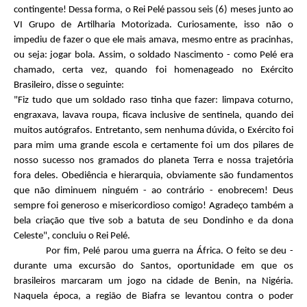
contingente! Dessa forma, o Rei Pelé passou seis (6) meses junto ao
VI Grupo de Artilharia Motorizada. Curiosamente, isso não o
impediu de fazer o que ele mais amava, mesmo entre as pracinhas,
ou seja: jogar bola. Assim, o soldado Nascimento - como Pelé era
chamado, certa vez, quando foi homenageado no Exército
Brasileiro, disse o seguinte:
"Fiz tudo que um soldado raso tinha que fazer: limpava coturno,
engraxava, lavava roupa, ficava inclusive de sentinela, quando dei
muitos autógrafos. Entretanto, sem nenhuma dúvida, o Exército foi
para mim uma grande escola e certamente foi um dos pilares de
nosso sucesso nos gramados do planeta Terra e nossa trajetória
fora deles. Obediência e hierarquia, obviamente são fundamentos
que não diminuem ninguém - ao contrário - enobrecem! Deus
sempre foi generoso e misericordioso comigo! Agradeço também a
bela criação que tive sob a batuta de seu Dondinho e da dona
Celeste", concluiu o Rei Pelé.
Por fim, Pelé parou uma guerra na África. O feito se deu -
durante uma excursão do Santos, oportunidade em que os
brasileiros marcaram um jogo na cidade de Benin, na Nigéria.
Naquela época, a região de Biafra se levantou contra o poder