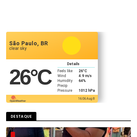
São Paulo, BR
clear sky
Details
26
°C
Feels like
26
°C
Wind
4.9 m/s
Humidity
64%
Precip
Pressure
1012 hPa
16:06 Aug 8
DESTAQUE