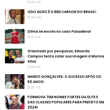
28.3.14
ODO ADÃO É O BEN CARSON DO BRASIL!
24.11.16
Dilma se enrola no caso Pasadena!
27.3.14
Orientado por pesquisas, Eduardo
Campos tenta colar sua imagem à Marina
Silva
29.3.14
NANDO GONÇALVES: O SUCESSO APÓS OS
50 ANOS!
29.1.23
FORMOSA TEM NOMES FORTES DA ELITE E
DAS CLASSES POPULARES PARA PREFEITO EM
2024!