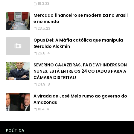
19.3.23
Mercado financeiro se moderniza no Brasil
e no mundo
23.5.23
Opus Dei: A Máfia católica que manipula
Geraldo Alckmin
26.8.14
SEVERINO CAJAZEIRAS, FÃ DE WHINDERSSON
NUNES, ESTÁ ENTRE OS 24 COTADOS PARA A
CÂMARA DISTRITAL!
24.9.18
A virada de José Melo rumo ao governo do
Amazonas
10.4.14
POLÍTICA