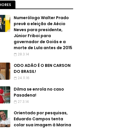
HORES
Numerólogo Walter Prado
prevê a eleição de Aécio
Neves para presidente,
Júnior Friboi para
governador de Goiás e a
morte de Lula antes de 2015
28.3.14
ODO ADÃO É O BEN CARSON
DO BRASIL!
24.11.16
Dilma se enrola no caso
Pasadena!
27.3.14
Orientado por pesquisas,
Eduardo Campos tenta
colar sua imagem à Marina