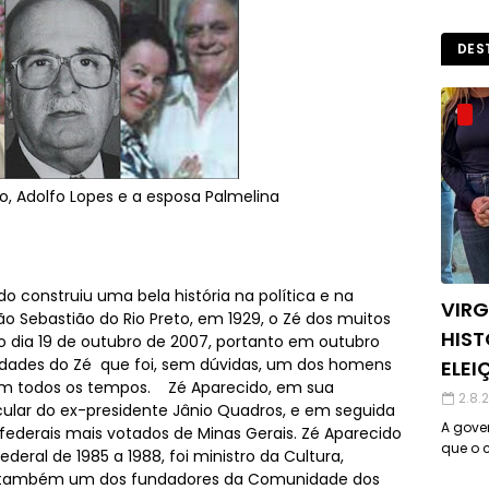
DES
o, Adolfo Lopes e a esposa Palmelina
 construiu uma bela história na política e na
VIRG
ão Sebastião do Rio Preto, em 1929, o Zé dos muitos
HIST
o dia 19 de outubro de 2007, portanto em outubro
dades do Zé que foi, sem dúvidas, um dos homens
ELEI
 em todos os tempos. Zé Aparecido, em sua
2.8.
icular do ex-presidente Jânio Quadros, e em seguida
A gover
derais mais votados de Minas Gerais. Zé Aparecido
que o c
deral de 1985 a 1988, foi ministro da Cultura,
 e também um dos fundadores da Comunidade dos