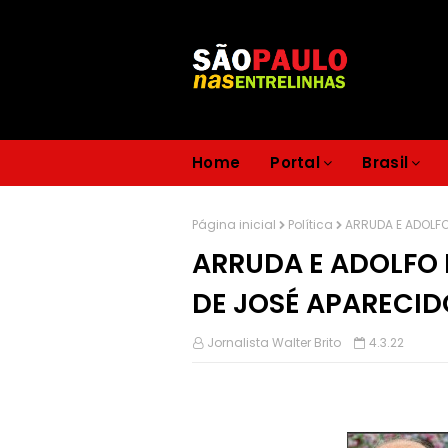
Home
Portal
Brasil
Página inicial
Política
ARRUDA E ADOLFO
ARRUDA E ADOLFO 
DE JOSÉ APARECID
Jornalista Walter Brito
4.3.22