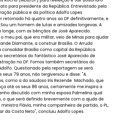
 Rocha (MDB/DF) para reeleição e Jair Bolsonaro
to para presidente da República. Entrevistado pela
ração pública e da política Adolfo Lopes
er retornado há quatro anos ao DF definitivamente, e
. Sou um homem de lutas e amizades longevas. A
 longe, com as bênçãos de José Aparecido.
 meu pai, que era militar, veio de Minas para ajudar
rande Diamante, a construir Brasília. O Arruda
consolidar Brasília como capital da República.
cretários do fantástico José Aparecido de
istração no DF. Fomos também secretários do
e Adolfo. Questionado pela reportagem se será
 seus 79 anos, não tergiversou e disse: "A
os, como a do saudoso Iris Rezende Machado, que
ça até os seus 86 anos, certamente me inspira a
 Tenho discutido com minha esposa Palmelina qual
ro, o que será definido brevemente com a ajuda de
ministra Flávia, minha companheira de partido, o PL,
 da Costa Neto", concluiu Adolfo Lopes.