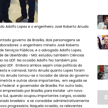
do Adolfo Lopes e o engenheiro José Roberto Arruda
do governo de Brasília, dois personagens se
oradores: o engenheiro mineiro José Roberto
 de Serviços Públicos, e o advogado Adolfo Lopes,
ade de Uberlândia - MG; estudou também Ciências
ão na UDF. Na ocosião Adolfo fez também pós
ia UDF. Embora ambos sejam crias políticas do
esta e carnaval, tanto Arruda quanto Lopes foram
nto Arruda tornou-se o tocador de obras do governo
s, metrôs e outras obras importantes, em seguida se
Federal e governador de Brasília. Por outro lado,
oi emprestado por Brasília, para instalar um novo
o Sul, quando ocupou importantes cargos, ocasião
tado brasileiro a se consolidar administrativamente
o progressista. Naquela ocasião, os relevantes