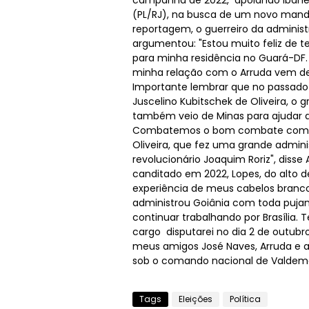
campanha de 2022, apoiando Ibaneis
(PL/RJ), na busca de um novo manda
reportagem, o guerreiro da administ
argumentou: "Estou muito feliz de t
para minha residência no Guará-DF
minha relação com o Arruda vem de
Importante lembrar que no passado o
Juscelino Kubitschek de Oliveira, o g
também veio de Minas para ajudar a 
Combatemos o bom combate como se
Oliveira, que fez uma grande admin
revolucionário Joaquim Roriz", diss
canditado em 2022, Lopes, do alto de
experiência de meus cabelos branc
administrou Goiânia com toda pujan
continuar trabalhando por Brasília.
cargo disputarei no dia 2 de outub
meus amigos José Naves, Arruda e a 
sob o comando nacional de Valdemar
Tags
Eleições
Política