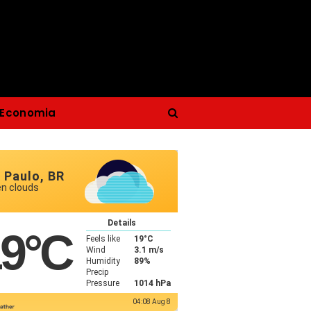
Economia
 Paulo, BR
en clouds
Details
19
°C
Feels like
19
°C
Wind
3.1 m/s
Humidity
89%
Precip
Pressure
1014 hPa
04:08 Aug 8