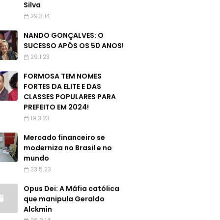
Silva
29.3.14
NANDO GONÇALVES: O
SUCESSO APÓS OS 50 ANOS!
29.1.23
FORMOSA TEM NOMES
FORTES DA ELITE E DAS
CLASSES POPULARES PARA
PREFEITO EM 2024!
19.3.23
Mercado financeiro se
moderniza no Brasil e no
mundo
23.5.23
Opus Dei: A Máfia católica
que manipula Geraldo
Alckmin