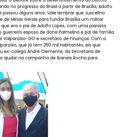
pliar o debate sobre o desenvolvimento do Distrito
gresso do Brasil a partir de Brasília, Adolfo
lá passou alguns anos. Vale lembrar que Juscelino
e de Minas Gerais para fundar Brasília um militar
que era o pai de Adolfo Lopes, com uma pianista
o guerreiro esposo de dona Palmelina e pai de família
de Valparaíso-GO e secretário de Finanças. Com a
paraíso, que já tem 250 mil habitantes, eis que
u ex-colega André Clemente, da Secretaria de
ara ajudar na campanha de Ibaneis Rocha para