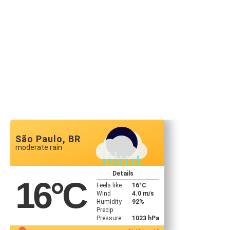
São Paulo, BR
moderate rain
Details
16
°C
Feels like
16
°C
Wind
4.0 m/s
Humidity
92%
Precip
Pressure
1023 hPa