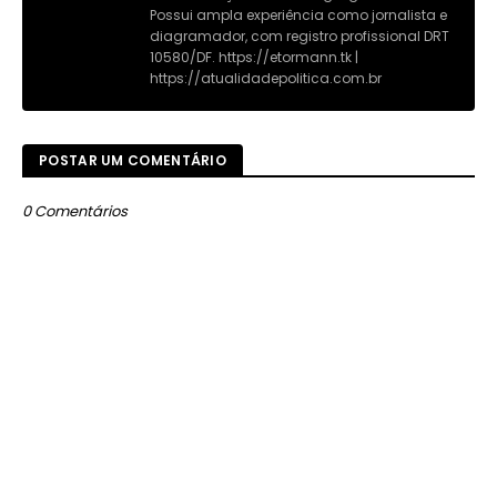
Possui ampla experiência como jornalista e
diagramador, com registro profissional DRT
10580/DF. https://etormann.tk |
https://atualidadepolitica.com.br
POSTAR UM COMENTÁRIO
0 Comentários