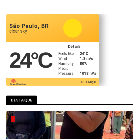
São Paulo, BR
clear sky
Details
24
°C
Feels like
24
°C
Wind
1.8 m/s
Humidity
80%
Precip
Pressure
1013 hPa
14:01 Aug 8
DESTAQUE