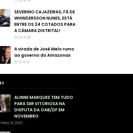
26.8.14
SEVERINO CAJAZEIRAS, FÃ DE
WHINDERSSON NUNES, ESTÁ
ENTRE OS 24 COTADOS PARA
A CÂMARA DISTRITAL!
24.9.18
A virada de José Melo rumo
ao governo do Amazonas
10.4.14
ES
ALINNE MARQUES TEM TUDO
PARA SER VITORIOSA NA
DISPUTA DA OAB/DF EM
NOVEMBRO
mbro 21, 2021