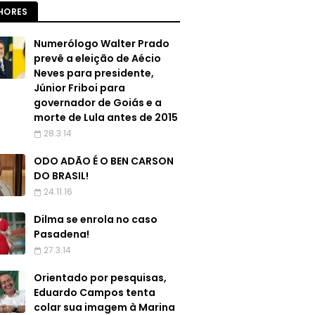
HORES
Numerólogo Walter Prado
prevê a eleição de Aécio
Neves para presidente,
Júnior Friboi para
governador de Goiás e a
morte de Lula antes de 2015
28.3.14
ODO ADÃO É O BEN CARSON
DO BRASIL!
24.11.16
Dilma se enrola no caso
Pasadena!
27.3.14
Orientado por pesquisas,
Eduardo Campos tenta
colar sua imagem à Marina