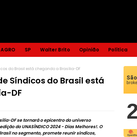
AGRO
SP
Walter Brito
Opinião
Política
icos do Brasil está chegando a Brasília-DF
São
e Síndicos do Brasil está
brok
ia-DF
sília-DF se tornará o epicentro do universo
 edição do UNASÍNDICO 2024 - Dias Melhores!. O
rasil no segmento, promete reunir síndicos,