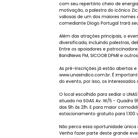
com seu repertório cheio de energia
motivação, a palestra do icônico Zi
valiosas de um dos maiores nomes do 
comediante Diogo Portugal trará se
Além das atrações principais, o e
diversificada, incluindo palestras, d
Entre os apoiadores e patrocinador
BandNews FM, SICOOB DFMil e outros
As pré-inscrições já estão abertas e 
www.unasindico.com.br
. É important
do evento, por isso, os interessado
O local escolhido para sediar o UNA
situado na SGAS Av. W/5 - Quadra 9
das 9h às 21h. E para maior comodid
estacionamento gratuito para 1.100 v
Não perca essa oportunidade única d
Venha fazer parte deste grande eve