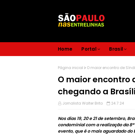
Home
Portal
Brasil
Página inicial
O maior encontro de Sínd
O maior encontro d
chegando a Brasíl
Jornalista Walter Brito
24.7.24
Nos dias 19, 20 e 21 de setembro, Bra
condominial com a realização da 8ª
evento, que é o mais aguardado do B