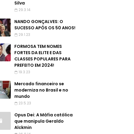
Silva
29.3.14
NANDO GONÇALVES: O
SUCESSO APÓS OS 50 ANOS!
29.1.23
FORMOSA TEM NOMES
FORTES DA ELITE E DAS
CLASSES POPULARES PARA
PREFEITO EM 2024!
19.3.23
Mercado financeiro se
moderniza no Brasil e no
mundo
23.5.23
Opus Dei: A Máfia católica
que manipula Geraldo
Alckmin