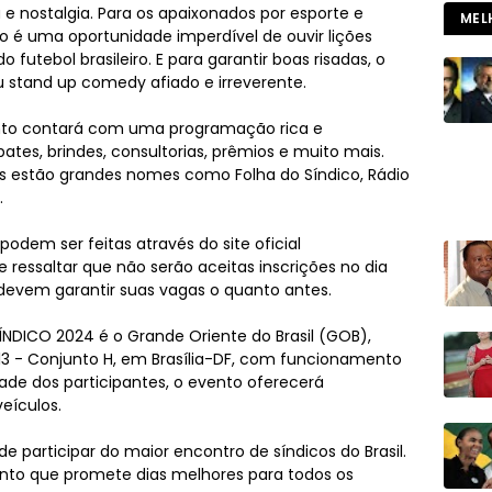
 e nostalgia. Para os apaixonados por esporte e
MEL
co é uma oportunidade imperdível de ouvir lições
futebol brasileiro. E para garantir boas risadas, o
u stand up comedy afiado e irreverente.
vento contará com uma programação rica e
ebates, brindes, consultorias, prêmios e muito mais.
es estão grandes nomes como Folha do Síndico, Rádio
.
podem ser feitas através do site oficial
e ressaltar que não serão aceitas inscrições no dia
s devem garantir suas vagas o quanto antes.
SÍNDICO 2024 é o Grande Oriente do Brasil (GOB),
13 - Conjunto H, em Brasília-DF, com funcionamento
ade dos participantes, o evento oferecerá
eículos.
e participar do maior encontro de síndicos do Brasil.
nto que promete dias melhores para todos os