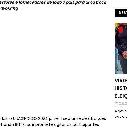
stores e fornecedores de todo o país para uma troca
etworking
DES
VIRG
HIST
ELEI
2.8.
A gover
que o c
adas, o UNASÍNDICO 2024 já tem seu time de atrações
a banda BLITZ, que promete agitar os participantes