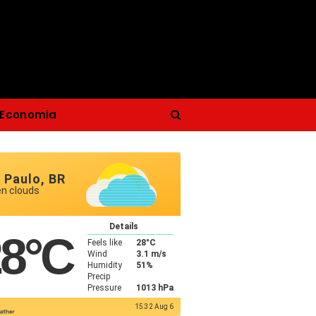
Economia
 Paulo, BR
en clouds
Details
28
°C
Feels like
28
°C
Wind
3.1 m/s
Humidity
51%
Precip
Pressure
1013 hPa
15:32 Aug 6