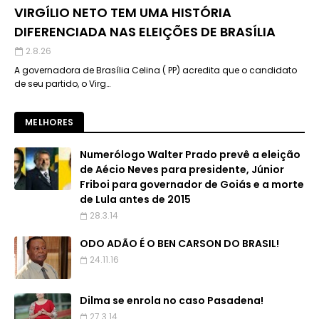
VIRGÍLIO NETO TEM UMA HISTÓRIA
DIFERENCIADA NAS ELEIÇÕES DE BRASÍLIA
2.8.26
A governadora de Brasília Celina ( PP) acredita que o candidato
de seu partido, o Virg…
MELHORES
Numerólogo Walter Prado prevê a eleição
de Aécio Neves para presidente, Júnior
Friboi para governador de Goiás e a morte
de Lula antes de 2015
28.3.14
ODO ADÃO É O BEN CARSON DO BRASIL!
24.11.16
Dilma se enrola no caso Pasadena!
27.3.14