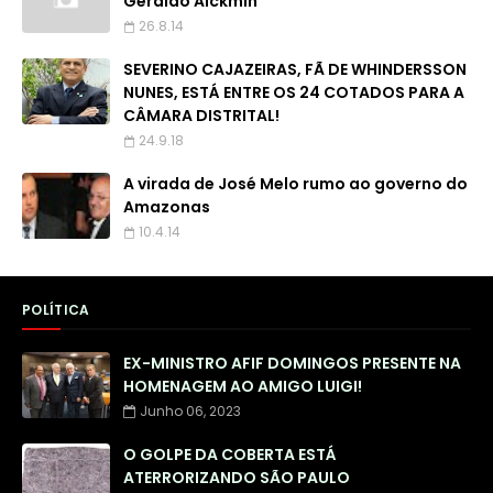
Geraldo Alckmin
26.8.14
SEVERINO CAJAZEIRAS, FÃ DE WHINDERSSON
NUNES, ESTÁ ENTRE OS 24 COTADOS PARA A
CÂMARA DISTRITAL!
24.9.18
A virada de José Melo rumo ao governo do
Amazonas
10.4.14
POLÍTICA
EX-MINISTRO AFIF DOMINGOS PRESENTE NA
HOMENAGEM AO AMIGO LUIGI!
Junho 06, 2023
O GOLPE DA COBERTA ESTÁ
ATERRORIZANDO SÃO PAULO