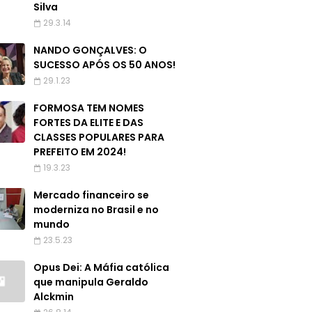
Silva
29.3.14
NANDO GONÇALVES: O
SUCESSO APÓS OS 50 ANOS!
29.1.23
FORMOSA TEM NOMES
FORTES DA ELITE E DAS
CLASSES POPULARES PARA
PREFEITO EM 2024!
19.3.23
Mercado financeiro se
moderniza no Brasil e no
mundo
23.5.23
Opus Dei: A Máfia católica
que manipula Geraldo
Alckmin