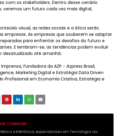
es com os stakeholders. Dentro desse cenário
 veremos um futuro cada vez mais digital,
 conteúdo visual, as redes sociais e a ética serão
as empresas. As empresas que souberem se adaptar
eparadas para enfrentar os desafios do futuro e
vantes. E lembram-se, as tendências podem evoluir
ar desatualizado até amanhã.
e Imprensa, Fundadora da AZP - Azpress Brasil,
ence, Marketing Digital e Estratégia Data Driven
 Profissional em Economia Criativa, Estratégia e
ON TORMANN
Elétrica e Eletrônica, especializado em Tecnologia da