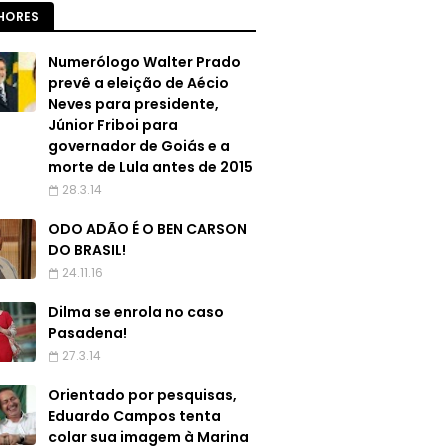
HORES
Numerólogo Walter Prado
prevê a eleição de Aécio
Neves para presidente,
Júnior Friboi para
governador de Goiás e a
morte de Lula antes de 2015
28.3.14
ODO ADÃO É O BEN CARSON
DO BRASIL!
24.11.16
Dilma se enrola no caso
Pasadena!
27.3.14
Orientado por pesquisas,
Eduardo Campos tenta
colar sua imagem à Marina