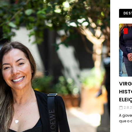
DES
VIRG
HIST
ELEI
2.8.
A gover
que o c