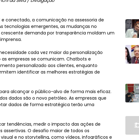
nchi da Silva / Divulgação
 e conectado, a comunicação na assessoria de
 As tecnologias emergentes, as mudanças no
 crescente demanda por transparência moldam um
e imprensa.
 a necessidade cada vez maior da personalização
 as empresas se comunicam. Chatbots e
imento personalizado aos clientes, enquanto
rmitem identificar as melhores estratégias de
para alcançar o público-alvo de forma mais eficaz.
 dos dados são o novo petróleo. As empresas que
retar dados de forma estratégica terão uma
ficar tendências, medir o impacto das ações de
assertivas. O desafio maior de todos os
sual e no storytelling, como vídeos, infográficos e