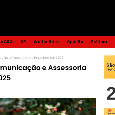
AGRO
SP
Walter Brito
Opinião
Política
ção e Assessoria de Imprensa em 2025
São
municação e Assessoria
few 
025