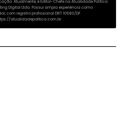
ção. Atualmente, é Editor-Chefe na Atualidade Política
ng Digital Ltda. Possui ampla experiência como
or, com registro profissional DRT 10580/DF.
https://atualidadepolitica.com.br