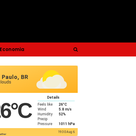
Economia
 Paulo, BR
clouds
Details
26
°C
Feels like
26
°C
Wind
5.8 m/s
Humidity
52%
Precip
Pressure
1011 hPa
19:30 Aug 6