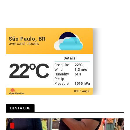
São Paulo, BR
overcast clouds
Details
22
°C
Feels like
22
°C
Wind
1.3 m/s
Humidity
61%
Precip
Pressure
1015 hPa
00:31 Aug 6
DESTAQUE