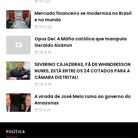
19.3.23
Mercado financeiro se moderniza no Brasil
e no mundo
23.5.23
Opus Dei: A Máfia católica que manipula
Geraldo Alckmin
26.8.14
SEVERINO CAJAZEIRAS, FÃ DE WHINDERSSON
NUNES, ESTÁ ENTRE OS 24 COTADOS PARA A
CÂMARA DISTRITAL!
24.9.18
A virada de José Melo rumo ao governo do
Amazonas
10.4.14
POLÍTICA