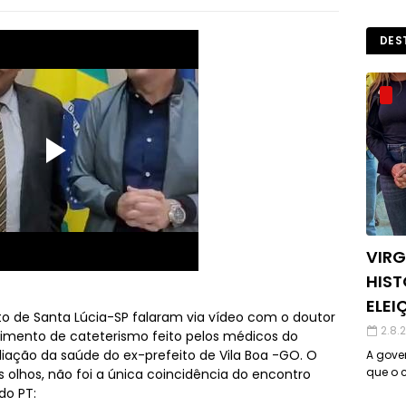
DES
VIRG
HIST
ELEI
feito de Santa Lúcia-SP falaram via vídeo com o doutor
2.8.
dimento de cateterismo feito pelos médicos do
aliação da saúde do ex-prefeito de Vila Boa -GO. O
A gover
que o c
 olhos, não foi a única coincidência do encontro
 do PT: