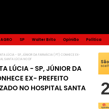
AGRO
SP
Walter Brito
Opinião
Política
NTA LÚCIA - SP, JÚNIOR DA FARMÁCIA ( PT) CONHECE EX-
AL SANTA LÚCIA NO DF
São
scat
TA LÚCIA - SP, JÚNIOR DA
ONHECE EX- PREFEITO
ZADO NO HOSPITAL SANTA