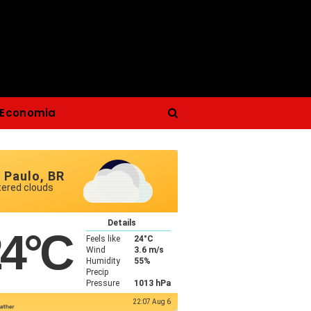
Economia
 Paulo, BR
tered clouds
Details
24
°C
Feels like
24
°C
Wind
3.6 m/s
Humidity
55%
Precip
Pressure
1013 hPa
22:07 Aug 6