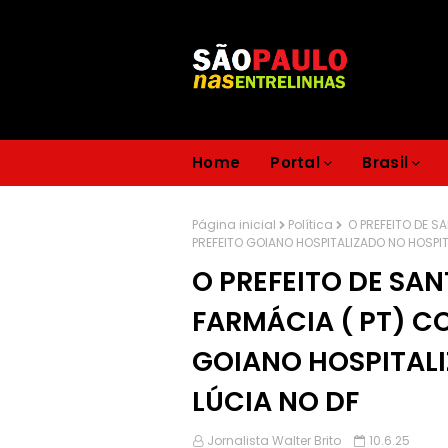
Home
Portal
Brasil
Página inicial
Política
O PREFEITO DE SA
PREFEITO GOIANO HOSPITALIZADO NO HOSPIT
O PREFEITO DE SAN
FARMÁCIA ( PT) C
GOIANO HOSPITALI
LÚCIA NO DF
Jornalista Walter Brito
10.6.25