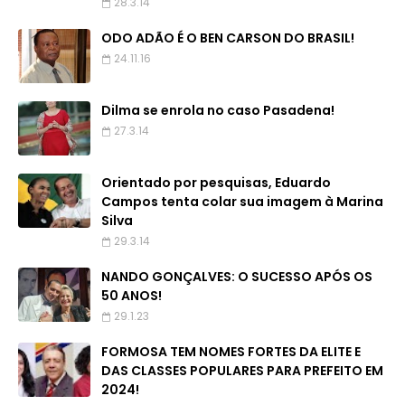
28.3.14
ODO ADÃO É O BEN CARSON DO BRASIL!
24.11.16
Dilma se enrola no caso Pasadena!
27.3.14
Orientado por pesquisas, Eduardo
Campos tenta colar sua imagem à Marina
Silva
29.3.14
NANDO GONÇALVES: O SUCESSO APÓS OS
50 ANOS!
29.1.23
FORMOSA TEM NOMES FORTES DA ELITE E
DAS CLASSES POPULARES PARA PREFEITO EM
2024!