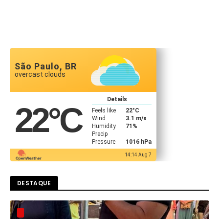
São Paulo, BR
overcast clouds
Details
22
°C
Feels like
22
°C
Wind
3.1 m/s
Humidity
71%
Precip
Pressure
1016 hPa
14:14 Aug 7
DESTAQUE