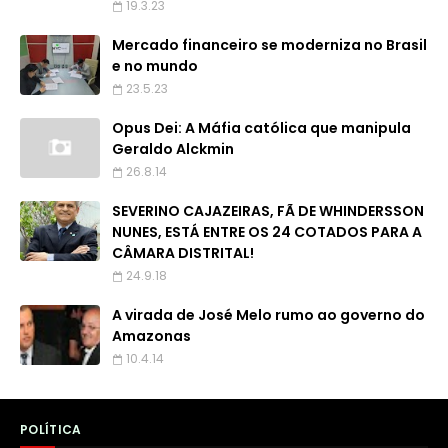
19.3.23
Mercado financeiro se moderniza no Brasil
e no mundo
23.5.23
Opus Dei: A Máfia católica que manipula
Geraldo Alckmin
26.8.14
SEVERINO CAJAZEIRAS, FÃ DE WHINDERSSON
NUNES, ESTÁ ENTRE OS 24 COTADOS PARA A
CÂMARA DISTRITAL!
24.9.18
A virada de José Melo rumo ao governo do
Amazonas
10.4.14
POLÍTICA