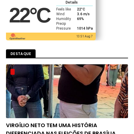
Details
22
°C
Feels like
22
°C
Wind
3.6 m/s
Humidity
69%
Precip
Pressure
1014 hPa
13:51 Aug 7
DESTAQUE
VIRGÍLIO NETO TEM UMA HISTÓRIA
DIFERENCIADA NAS ELEIÇÕES DE BRASÍLIA