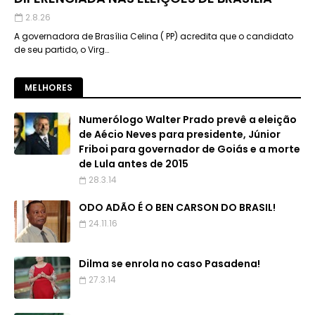
2.8.26
A governadora de Brasília Celina ( PP) acredita que o candidato
de seu partido, o Virg…
MELHORES
Numerólogo Walter Prado prevê a eleição
de Aécio Neves para presidente, Júnior
Friboi para governador de Goiás e a morte
de Lula antes de 2015
28.3.14
ODO ADÃO É O BEN CARSON DO BRASIL!
24.11.16
Dilma se enrola no caso Pasadena!
27.3.14