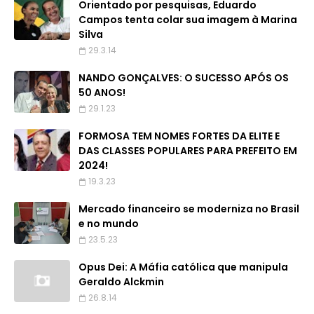
Orientado por pesquisas, Eduardo
Campos tenta colar sua imagem à Marina
Silva
29.3.14
NANDO GONÇALVES: O SUCESSO APÓS OS
50 ANOS!
29.1.23
FORMOSA TEM NOMES FORTES DA ELITE E
DAS CLASSES POPULARES PARA PREFEITO EM
2024!
19.3.23
Mercado financeiro se moderniza no Brasil
e no mundo
23.5.23
Opus Dei: A Máfia católica que manipula
Geraldo Alckmin
26.8.14