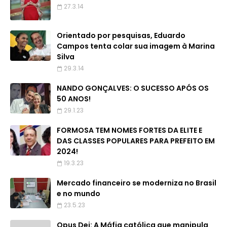
27.3.14
Orientado por pesquisas, Eduardo
Campos tenta colar sua imagem à Marina
Silva
29.3.14
NANDO GONÇALVES: O SUCESSO APÓS OS
50 ANOS!
29.1.23
FORMOSA TEM NOMES FORTES DA ELITE E
DAS CLASSES POPULARES PARA PREFEITO EM
2024!
19.3.23
Mercado financeiro se moderniza no Brasil
e no mundo
23.5.23
Opus Dei: A Máfia católica que manipula