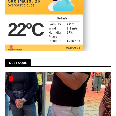
São Paulo, BR
overcast clouds
Details
22
°C
Feels like
22
°C
Wind
2.2 m/s
Humidity
67%
Precip
Pressure
1015 hPa
02:49 Aug 6
DESTAQUE