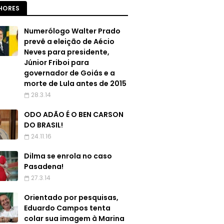
HORES
Numerólogo Walter Prado
prevê a eleição de Aécio
Neves para presidente,
Júnior Friboi para
governador de Goiás e a
morte de Lula antes de 2015
28.3.14
ODO ADÃO É O BEN CARSON
DO BRASIL!
24.11.16
Dilma se enrola no caso
Pasadena!
27.3.14
Orientado por pesquisas,
Eduardo Campos tenta
colar sua imagem à Marina