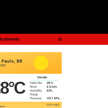
Economia
 Paulo, BR
 sky
Details
28
°C
Feels like
28
°C
Wind
4.0 m/s
Humidity
63%
Precip
Pressure
1011 hPa
15:43 Aug 8