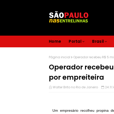
Home
Portal
Brasil
Página inicial
Operador recebeu R$ 5 mi
Operador recebeu 
por empreiteira
Walter Brito no Rio de Janeiro
24.11.
Um empresário recolheu propina de