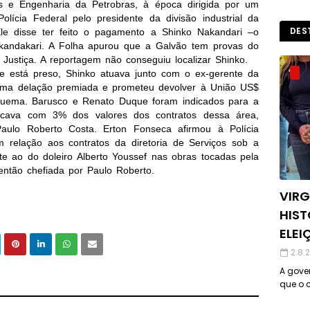
os e Engenharia da Petrobras, à época dirigida por um
Polícia Federal pelo presidente da divisão industrial da
DES
le disse ter feito o pagamento a Shinko Nakandari –o
kandakari. A Folha apurou que a Galvão tem provas do
ustiça. A reportagem não conseguiu localizar Shinko.
e está preso, Shinko atuava junto com o ex-gerente da
 uma delação premiada e prometeu devolver à União US$
squema. Barusco e Renato Duque foram indicados para a
 ficava com 3% dos valores dos contratos dessa área,
Paulo Roberto Costa. Erton Fonseca afirmou à Polícia
relação aos contratos da diretoria de Serviços sob a
 ao do doleiro Alberto Youssef nas obras tocadas pela
 então chefiada por Paulo Roberto.
VIRG
HIST
ELEI
2.8.
A gover
que o c