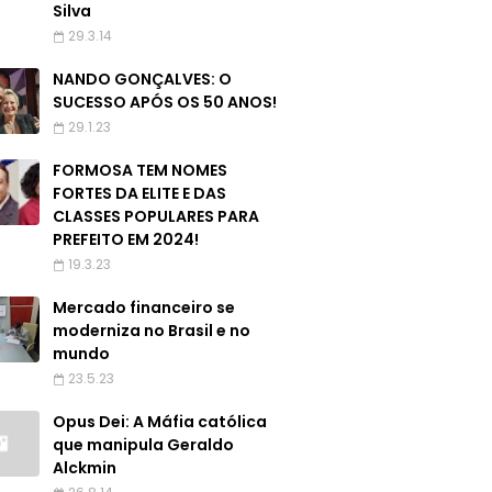
Silva
29.3.14
NANDO GONÇALVES: O
SUCESSO APÓS OS 50 ANOS!
29.1.23
FORMOSA TEM NOMES
FORTES DA ELITE E DAS
CLASSES POPULARES PARA
PREFEITO EM 2024!
19.3.23
Mercado financeiro se
moderniza no Brasil e no
mundo
23.5.23
Opus Dei: A Máfia católica
que manipula Geraldo
Alckmin