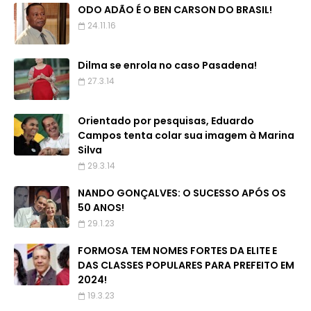
ODO ADÃO É O BEN CARSON DO BRASIL!
24.11.16
Dilma se enrola no caso Pasadena!
27.3.14
Orientado por pesquisas, Eduardo
Campos tenta colar sua imagem à Marina
Silva
29.3.14
NANDO GONÇALVES: O SUCESSO APÓS OS
50 ANOS!
29.1.23
FORMOSA TEM NOMES FORTES DA ELITE E
DAS CLASSES POPULARES PARA PREFEITO EM
2024!
19.3.23