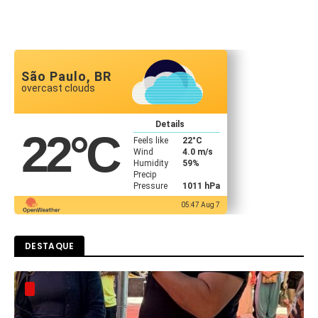
São Paulo, BR
overcast clouds
Details
22
°C
Feels like
22
°C
Wind
4.0 m/s
Humidity
59%
Precip
Pressure
1011 hPa
05:47 Aug 7
DESTAQUE