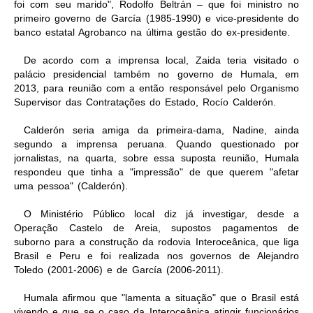
foi com seu marido", Rodolfo Beltrán – que foi ministro no
primeiro governo de García (1985-1990) e vice-presidente do
banco estatal Agrobanco na última gestão do ex-presidente.
De acordo com a imprensa local, Zaida teria visitado o
palácio presidencial também no governo de Humala, em
2013, para reunião com a então responsável pelo Organismo
Supervisor das Contratações do Estado, Rocío Calderón.
Calderón seria amiga da primeira-dama, Nadine, ainda
segundo a imprensa peruana. Quando questionado por
jornalistas, na quarta, sobre essa suposta reunião, Humala
respondeu que tinha a "impressão" de que querem "afetar
uma pessoa" (Calderón).
O Ministério Público local diz já investigar, desde a
Operação Castelo de Are
ia, supostos pagamentos de
suborno para a construção da rodovia Interoceânica, que liga
Brasil e Peru e foi realizada nos governos de Alejandro
Toledo (2001-2006) e de García (2006-2011).
Humala afirmou que "lamenta a situação" que o Brasil está
vivendo e que se o caso da Interoceânica atingir funcionários