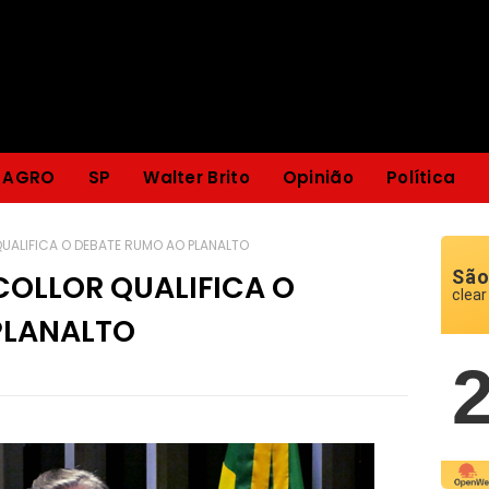
AGRO
SP
Walter Brito
Opinião
Política
UALIFICA O DEBATE RUMO AO PLANALTO
São
OLLOR QUALIFICA O
clear
PLANALTO