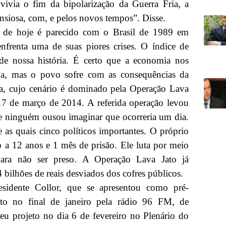
via o fim da bipolarização da Guerra Fria, a
ansiosa, com, e pelos novos tempos”. Disse.
l de hoje é parecido com o Brasil de 1989 em
enfrenta uma de suas piores crises. O índice de
e nossa história. É certo que a economia nos
da, mas o povo sofre com as consequências da
ica, cujo cenário é dominado pela Operação Lava
 17 de março de 2014. A referida operação levou
ue ninguém ousou imaginar que ocorreria um dia.
 as quais cinco políticos importantes. O próprio
 a 12 anos e 1 mês de prisão. Ele luta por meio
para não ser preso. A Operação Lava Jato já
4 bilhões de reais desviados dos cofres públicos.
esidente Collor, que se apresentou como pré-
lto no final de janeiro pela rádio 96 FM, de
eu projeto no dia 6 de fevereiro no Plenário do