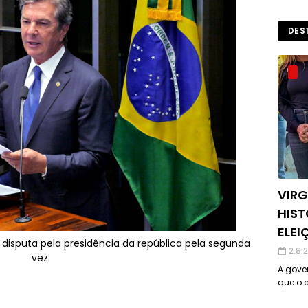
DES
VIRG
HIST
ELEI
 disputa pela presidência da república pela segunda
2.8.
vez.
A gover
que o c