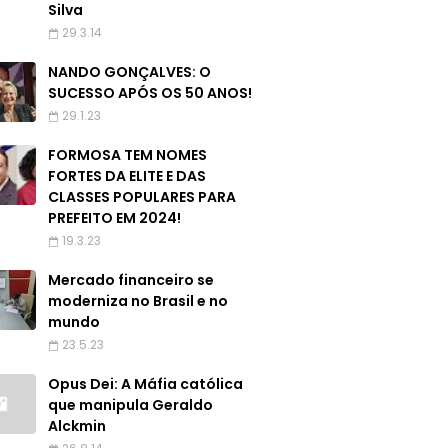
Silva
29.3.14
NANDO GONÇALVES: O
SUCESSO APÓS OS 50 ANOS!
29.1.23
FORMOSA TEM NOMES
FORTES DA ELITE E DAS
CLASSES POPULARES PARA
PREFEITO EM 2024!
19.3.23
Mercado financeiro se
moderniza no Brasil e no
mundo
23.5.23
Opus Dei: A Máfia católica
que manipula Geraldo
Alckmin