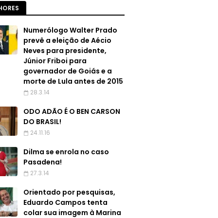
HORES
Numerólogo Walter Prado
prevê a eleição de Aécio
Neves para presidente,
Júnior Friboi para
governador de Goiás e a
morte de Lula antes de 2015
28.3.14
ODO ADÃO É O BEN CARSON
DO BRASIL!
24.11.16
Dilma se enrola no caso
Pasadena!
27.3.14
Orientado por pesquisas,
Eduardo Campos tenta
colar sua imagem à Marina