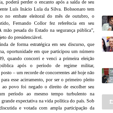
a, poderá perder o encanto após a saída de seu
dente Luís Inácio Lula da Silva. Bolssonaro tem
to no embate eleitoral do mês de outubro, o
ntido, Fernando Collor fez referência em seu
A mão pesada do Estado na segurança pública”,
eto do presidenciável.
inda de forma estratégica em seu discurso, que
ima, oportunidade em que participou um número
, quando concorri e venci a primeira eleição
pública após o período de regime militar,
 posto – um recorde de concorrentes até hoje não
 para esse acirramento, por ser o primeiro pleito
ao povo foi negado o direito de escolher seu
 um período ao mesmo tempo turbulento na
 grande expectativa na vida política do país. Sob
discutida e votada com ampla participação da