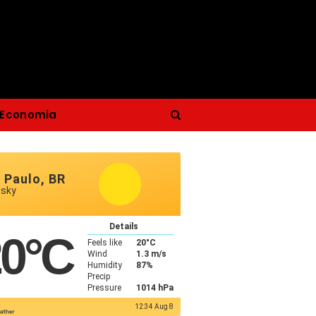
Economia
 Paulo, BR
 sky
Details
20
°C
Feels like
20
°C
Wind
1.3 m/s
Humidity
87%
Precip
Pressure
1014 hPa
12:34 Aug 8