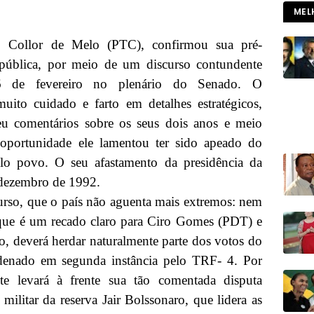
MEL
o Collor de Melo (PTC), confirmou sua pré-
epública, por meio de um discurso contundente
a 6 de fevereiro no plenário do Senado. O
uito cuidado e farto em detalhes estratégicos,
eu comentários sobre os seus dois anos e meio
oportunidade ele lamentou ter sido apeado do
lo povo. O seu afastamento da presidência da
 dezembro de 1992.
urso, que o país não aguenta mais extremos: nem
 que é um recado claro para Ciro Gomes (PDT) e
o, deverá herdar naturalmente parte dos votos do
ndenado em segunda instância pelo TRF- 4. Por
ente levará à frente sua tão comentada disputa
militar da reserva Jair Bolssonaro, que lidera as