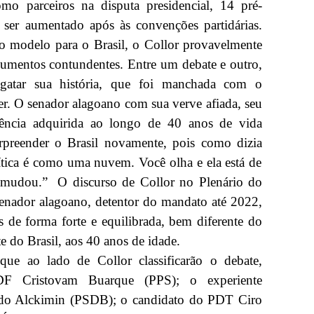
omo parceiros na disputa presidencial, 14 pré-
 ser aumentado após às convenções partidárias.
o modelo para o Brasil, o Collor provavelmente
gumentos contundentes. Entre um debate e outro,
sgatar sua história, que foi manchada com o
r. O senador alagoano com sua verve afiada, seu
riência adquirida ao longo de 40 anos de vida
rpreender o Brasil novamente, pois como dizia
ítica é como uma nuvem. Você olha e ela está de
á mudou.” O discurso de Collor no Plenário do
enador alagoano, detentor do mandato até 2022,
as de forma forte e equilibrada, bem diferente do
e do Brasil, aos 40 anos de idade.
 que ao lado de Collor classificarão o debate,
DF Cristovam Buarque (PPS); o experiente
ldo Alckimin (PSDB); o candidato do PDT Ciro