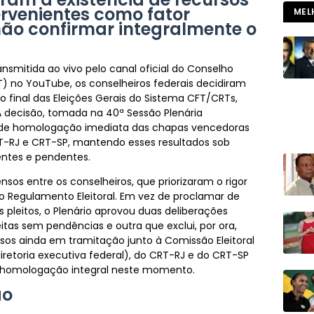
rvenientes como fator
MEL
ão confirmar integralmente o
ansmitida ao vivo pelo canal oficial do Conselho
FT) no YouTube, os conselheiros federais decidiram
o final das Eleições Gerais do Sistema CFT/CRTs,
 A decisão, tomada na 40ª Sessão Plenária
va de homologação imediata das chapas vencedoras
RT-RJ e CRT-SP, mantendo esses resultados sob
entes e pendentes.
nsos entre os conselheiros, que priorizaram o rigor
do Regulamento Eleitoral. Em vez de proclamar de
pleitos, o Plenário aprovou duas deliberações
itas sem pendências e outra que exclui, por ora,
os ainda em tramitação junto à Comissão Eleitoral
iretoria executiva federal), do CRT-RJ e do CRT-SP
o homologação integral neste momento.
ão