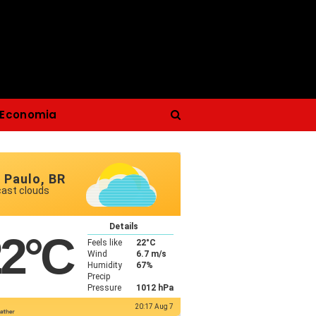
Economia
 Paulo, BR
cast clouds
Details
22
°C
Feels like
22
°C
Wind
6.7 m/s
Humidity
67%
Precip
Pressure
1012 hPa
20:17 Aug 7