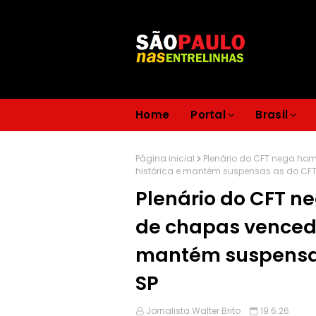
Home
Portal
Brasil
Página inicial
Plenário do CFT nega ho
histórica e mantém suspensas as do CFT
Plenário do CFT n
de chapas vencedo
mantém suspensas
SP
Jornalista Walter Brito
19.6.26