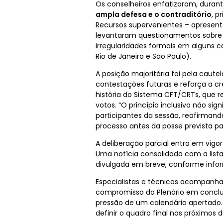
Os conselheiros enfatizaram, durant
ampla defesa e o contraditório
, p
Recursos supervenientes – apresent
levantaram questionamentos sobre 
irregularidades formais em alguns 
Rio de Janeiro e São Paulo).
A posição majoritária foi pela caut
contestações futuras e reforça a cre
história do Sistema CFT/CRTs, que r
votos. “O princípio inclusivo não sig
participantes da sessão, reafirmand
processo antes da posse prevista pa
A deliberação parcial entra em vigo
Uma notícia consolidada com a list
divulgada em breve, conforme infor
Especialistas e técnicos acompanha
compromisso do Plenário em conclu
pressão de um calendário apertado.
definir o quadro final nos próximos d