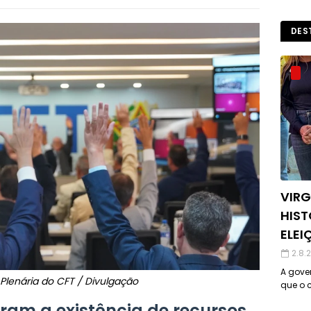
DES
VIRG
HIST
ELEI
2.8.
A gover
Plenária do CFT / Divulgação
que o c
ram a existência de recursos