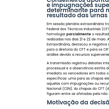
e impugnações supe
determinante para n
resultado das urnas
Em sessão plenária extraordinária tr
Federal dos Técnicos Industriais (C
homologar
parcialmente
o resultad
realizadas nos dias 21 e 22 de maio.
Extraordinária, destacou a negati
para a diretoria do CFT e para os C
análise devido a recursos superveni
A transmissão registrou debates inte
processual e a observância estrita 
imediato os vencedores em todos os 
específicas: uma para as chapas ele
aquelas com impugnações ou recurs
Nacional (CEN). As chapas do CFT (d
figuram entre as afetadas pela nã
Motivação da decis