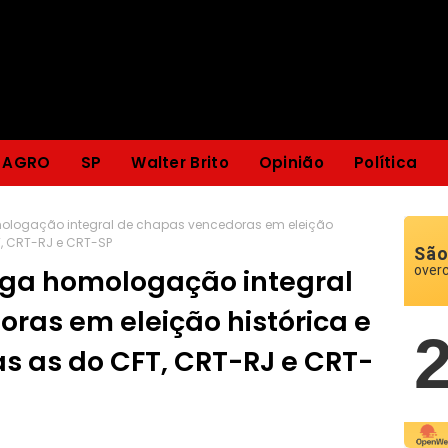
AGRO
SP
Walter Brito
Opinião
Política
mologação integral de chapas vencedoras em eleição
, CRT-RJ e CRT-SP
São
over
ega homologação integral
ras em eleição histórica e
 as do CFT, CRT-RJ e CRT-