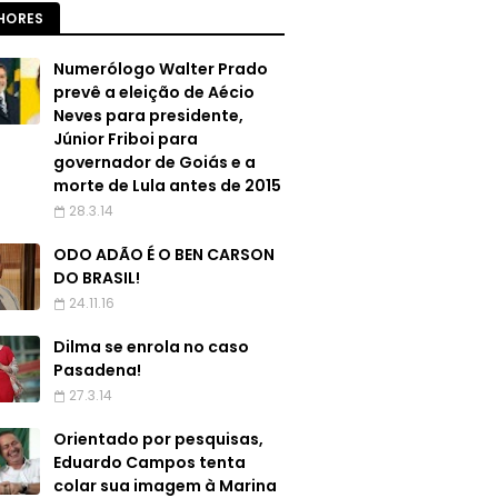
HORES
Numerólogo Walter Prado
prevê a eleição de Aécio
Neves para presidente,
Júnior Friboi para
governador de Goiás e a
morte de Lula antes de 2015
28.3.14
ODO ADÃO É O BEN CARSON
DO BRASIL!
24.11.16
Dilma se enrola no caso
Pasadena!
27.3.14
Orientado por pesquisas,
Eduardo Campos tenta
colar sua imagem à Marina