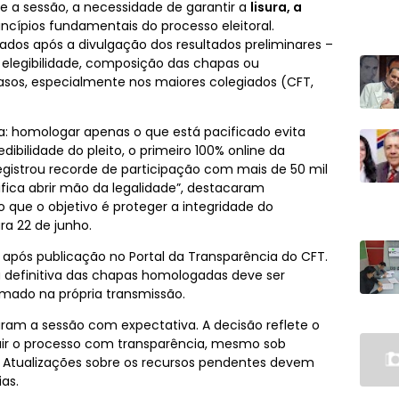
e a sessão, a necessidade de garantir a
lisura, a
rincípios fundamentais do processo eleitoral.
ados após a divulgação dos resultados preliminares –
elegibilidade, composição das chapas ou
casos, especialmente nos maiores colegiados (CFT,
ela: homologar apenas o que está pacificado evita
dibilidade do pleito, o primeiro 100% online da
egistrou recorde de participação com mais de 50 mil
nifica abrir mão da legalidade”, destacaram
o que o objetivo é proteger a integridade do
ra 22 de junho.
r após publicação no Portal da Transparência do CFT.
a definitiva das chapas homologadas deve ser
mado na própria transmissão.
ram a sessão com expectativa. A decisão reflete o
ir o processo com transparência, mesmo sob
 Atualizações sobre os recursos pendentes devem
ias.