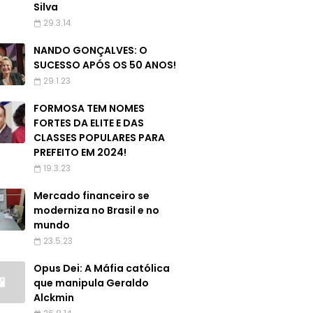
Silva
29.3.14
NANDO GONÇALVES: O
SUCESSO APÓS OS 50 ANOS!
29.1.23
FORMOSA TEM NOMES
FORTES DA ELITE E DAS
CLASSES POPULARES PARA
PREFEITO EM 2024!
19.3.23
Mercado financeiro se
moderniza no Brasil e no
mundo
23.5.23
Opus Dei: A Máfia católica
que manipula Geraldo
Alckmin