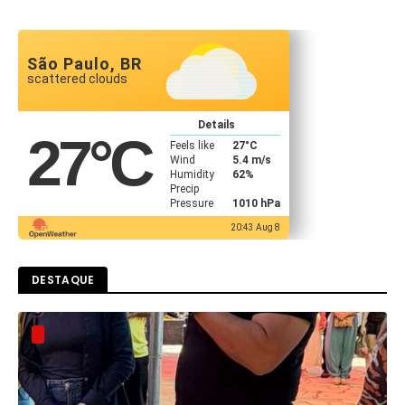
São Paulo, BR
scattered clouds
Details
27
°C
Feels like
27
°C
Wind
5.4 m/s
Humidity
62%
Precip
Pressure
1010 hPa
20:43 Aug 8
DESTAQUE