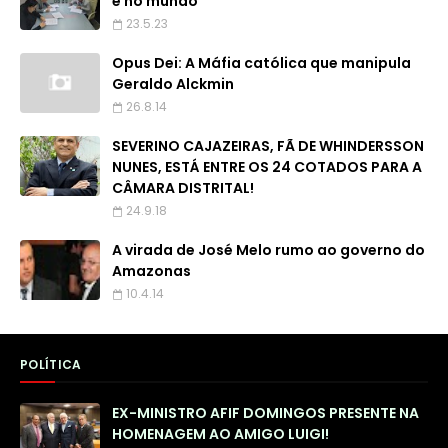
e no mundo
23.5.23
Opus Dei: A Máfia católica que manipula
Geraldo Alckmin
26.8.14
SEVERINO CAJAZEIRAS, FÃ DE WHINDERSSON
NUNES, ESTÁ ENTRE OS 24 COTADOS PARA A
CÂMARA DISTRITAL!
24.9.18
A virada de José Melo rumo ao governo do
Amazonas
10.4.14
POLÍTICA
EX-MINISTRO AFIF DOMINGOS PRESENTE NA
HOMENAGEM AO AMIGO LUIGI!