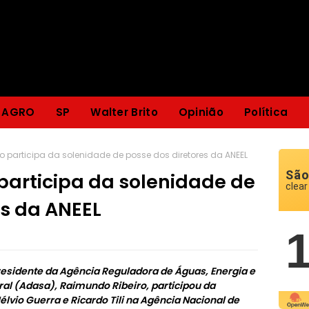
AGRO
SP
Walter Brito
Opinião
Política
 participa da solenidade de posse dos diretores da ANEEL
São
participa da solenidade de
clear
es da ANEEL
 presidente da Agência Reguladora de Águas, Energia e
al (Adasa), Raimundo Ribeiro, participou da
lvio Guerra e Ricardo Tili na Agência Nacional de