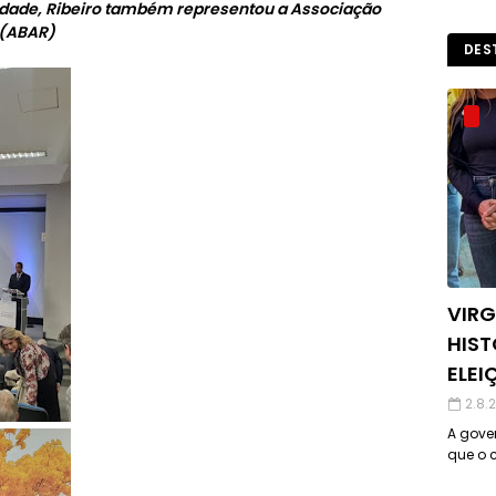
unidade, Ribeiro também representou a Associação
 (ABAR)
DES
VIRG
HIST
ELEI
2.8.
A gover
que o c