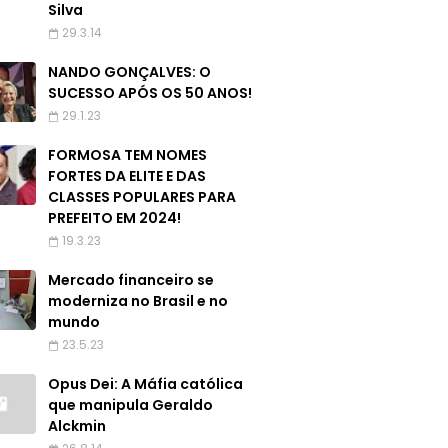
Silva
29.3.14
NANDO GONÇALVES: O
SUCESSO APÓS OS 50 ANOS!
29.1.23
FORMOSA TEM NOMES
FORTES DA ELITE E DAS
CLASSES POPULARES PARA
PREFEITO EM 2024!
19.3.23
Mercado financeiro se
moderniza no Brasil e no
mundo
23.5.23
Opus Dei: A Máfia católica
que manipula Geraldo
Alckmin