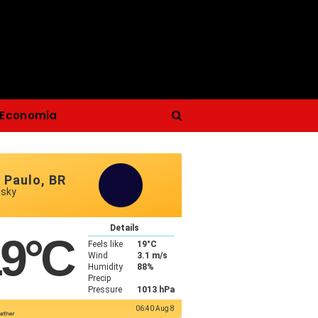
Economia
 Paulo, BR
 sky
Details
19
°C
Feels like
19
°C
Wind
3.1 m/s
Humidity
88%
Precip
Pressure
1013 hPa
06:40 Aug 8