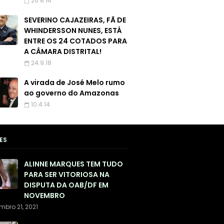
26.8.14
SEVERINO CAJAZEIRAS, FÃ DE
WHINDERSSON NUNES, ESTÁ
ENTRE OS 24 COTADOS PARA
A CÂMARA DISTRITAL!
24.9.18
A virada de José Melo rumo
ao governo do Amazonas
10.4.14
ES
ALINNE MARQUES TEM TUDO
PARA SER VITORIOSA NA
DISPUTA DA OAB/DF EM
NOVEMBRO
mbro 21, 2021