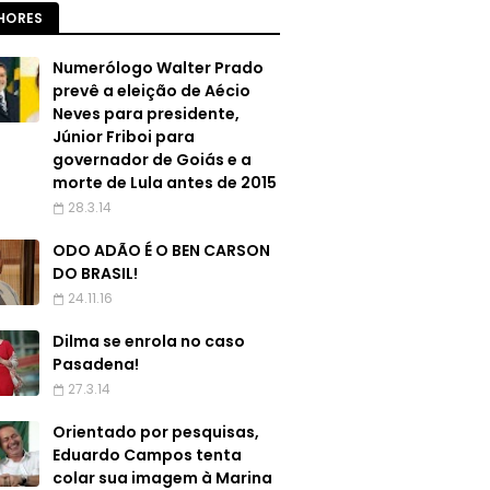
HORES
Numerólogo Walter Prado
prevê a eleição de Aécio
Neves para presidente,
Júnior Friboi para
governador de Goiás e a
morte de Lula antes de 2015
28.3.14
ODO ADÃO É O BEN CARSON
DO BRASIL!
24.11.16
Dilma se enrola no caso
Pasadena!
27.3.14
Orientado por pesquisas,
Eduardo Campos tenta
colar sua imagem à Marina