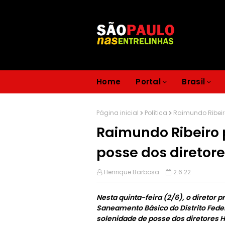
Home
Portal
Brasil
Página inicial
Política
Raimundo Ribeiro
Raimundo Ribeiro 
posse dos diretor
Henrique Barbosa
2.6.22
Nesta quinta-feira (2/6), o diretor
Saneamento Básico do Distrito Feder
solenidade de posse dos diretores Hé