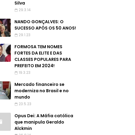
Silva
29.3.14
NANDO GONÇALVES: O
SUCESSO APÓS OS 50 ANOS!
29.1.23
FORMOSA TEM NOMES
FORTES DA ELITE E DAS
CLASSES POPULARES PARA
PREFEITO EM 2024!
19.3.23
Mercado financeiro se
moderniza no Brasil e no
mundo
23.5.23
Opus Dei: A Máfia católica
que manipula Geraldo
Alckmin