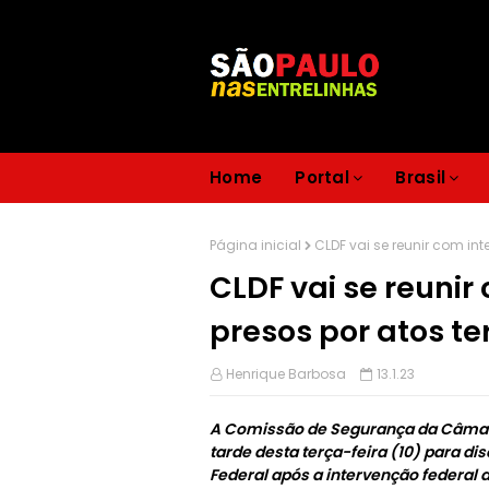
Home
Portal
Brasil
Página inicial
CLDF vai se reunir com inte
CLDF vai se reunir 
presos por atos te
Henrique Barbosa
13.1.23
A Comissão de Segurança da Câmara
tarde desta terça-feira (10) para dis
Federal após a intervenção federal d