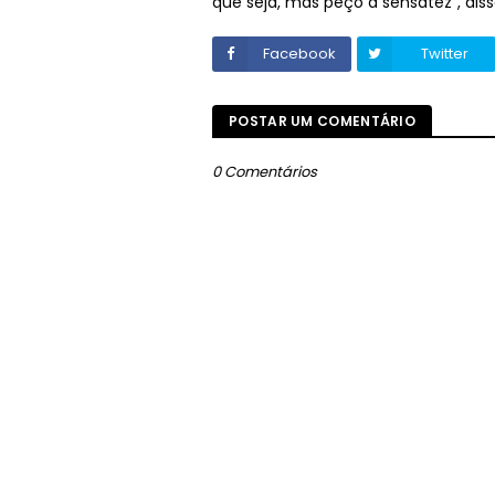
que seja, mas peço a sensatez", diss
Facebook
Twitter
POSTAR UM COMENTÁRIO
0 Comentários