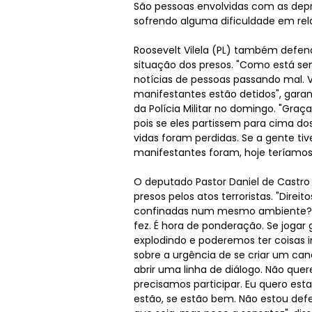
São pessoas envolvidas com as dep
sofrendo alguma dificuldade em rela
Roosevelt Vilela (PL) também defe
situação dos presos. "Como está s
notícias de pessoas passando mal. 
manifestantes estão detidos", garan
da Polícia Militar no domingo. "Graç
pois se eles partissem para cima do
vidas foram perdidas. Se a gente tiv
manifestantes foram, hoje teríamos
O deputado Pastor Daniel de Castro
presos pelos atos terroristas. "Dire
confinadas num mesmo ambiente? N
fez. É hora de ponderação. Se jogar 
explodindo e poderemos ter coisas 
sobre a urgência de se criar um can
abrir uma linha de diálogo. Não qu
precisamos participar. Eu quero est
estão, se estão bem. Não estou de