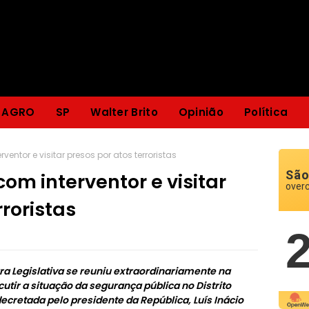
AGRO
SP
Walter Brito
Opinião
Política
rventor e visitar presos por atos terroristas
São
com interventor e visitar
over
rroristas
 Legislativa se reuniu extraordinariamente na
cutir a situação da segurança pública no Distrito
ecretada pelo presidente da República, Luís Inácio