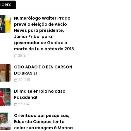
HORES
Numerólogo Walter Prado
prevê a eleição de Aécio
Neves para presidente,
Júnior Friboi para
governador de Goiás e a
morte de Lula antes de 2015
28.3.14
ODO ADÃO É O BEN CARSON
DO BRASIL!
24.11.16
Dilma se enrola no caso
Pasadena!
27.3.14
Orientado por pesquisas,
Eduardo Campos tenta
colar sua imagem à Marina