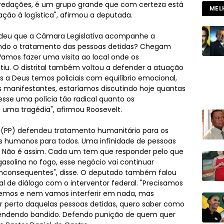
redações, é um grupo grande que com certeza está
MEL
ção à logística", afirmou a deputada.
ndeu que a Câmara Legislativa acompanhe a
endo o tratamento das pessoas detidas? Chegam
Vamos fazer uma visita ao local onde os
tiu. O distrital também voltou a defender a atuação
as a Deus temos policiais com equilíbrio emocional,
s manifestantes, estaríamos discutindo hoje quantas
esse uma polícia tão radical quanto os
 uma tragédia", afirmou Roosevelt.
 (PP) defendeu tratamento humanitário para os
itos humanos para todos. Uma infinidade de pessoas
ão é assim. Cada um tem que responder pelo que
gasolina no fogo, esse negócio vai continuar
inconsequentes", disse. O deputado também falou
al de diálogo com o interventor federal. "Precisamos
eremos e nem vamos interferir em nada, mas
ar perto daquelas pessoas detidas, quero saber como
fendendo bandido. Defendo punição de quem quer