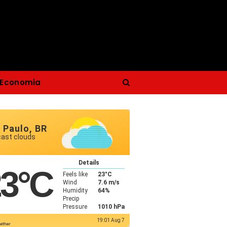
Economia
 Paulo, BR
cast clouds
Details
23
°C
Feels like
23
°C
Wind
7.6 m/s
Humidity
64%
Precip
Pressure
1010 hPa
19:01 Aug 7