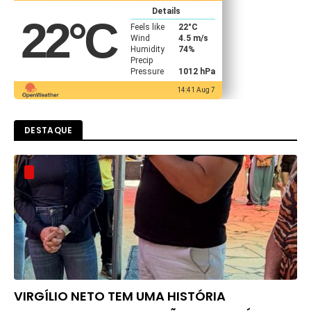
Details
22
°C
Feels like
22
°C
Wind
4.5 m/s
Humidity
74%
Precip
Pressure
1012 hPa
14:41 Aug 7
DESTAQUE
VIRGÍLIO NETO TEM UMA HISTÓRIA