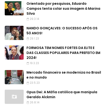
Orientado por pesquisas, Eduardo
Campos tenta colar sua imagem à Marina
Silva
29.3.14
NANDO GONÇALVES: O SUCESSO APÓS OS
50 ANOS!
29.1.23
FORMOSA TEM NOMES FORTES DA ELITE E
DAS CLASSES POPULARES PARA PREFEITO EM
2024!
19.3.23
Mercado financeiro se moderniza no Brasil
e no mundo
23.5.23
Opus Dei: A Máfia católica que manipula
Geraldo Alckmin
26.8.14