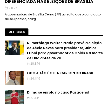
DIFERENCIADA NAS ELEIÇÕES DE BRASÍLIA
2.8.26
A governadora de Brasília Celina ( PP) acredita que o candidato
de seu partido, o Virg…
MELHORES
Numerólogo Walter Prado prevê a eleição
de Aécio Neves para presidente, Júnior
Friboi para governador de Goiás e a morte
de Lula antes de 2015
28.3.14
ODO ADÃO É O BEN CARSON DO BRASIL!
24.11.16
Dilma se enrola no caso Pasadena!
27.3.14