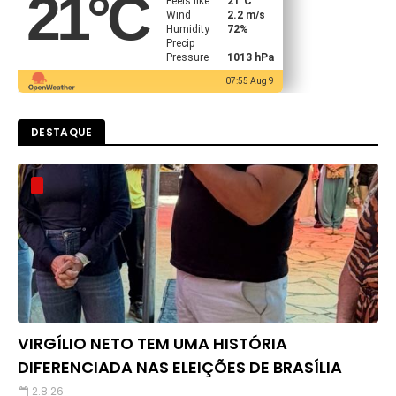
21
°C
Feels like
21
°C
Wind
2.2 m/s
Humidity
72%
Precip
Pressure
1013 hPa
07:55 Aug 9
DESTAQUE
VIRGÍLIO NETO TEM UMA HISTÓRIA
DIFERENCIADA NAS ELEIÇÕES DE BRASÍLIA
2.8.26