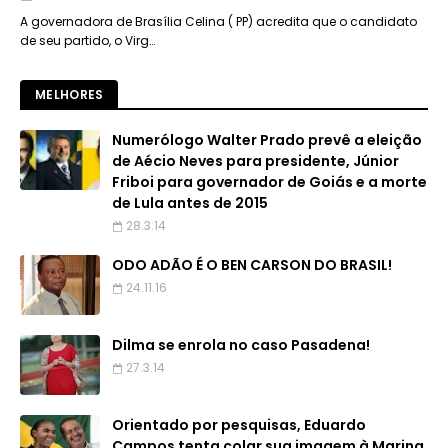
A governadora de Brasília Celina ( PP) acredita que o candidato
de seu partido, o Virg…
MELHORES
Numerólogo Walter Prado prevê a eleição
de Aécio Neves para presidente, Júnior
Friboi para governador de Goiás e a morte
de Lula antes de 2015
28.3.14
ODO ADÃO É O BEN CARSON DO BRASIL!
24.11.16
Dilma se enrola no caso Pasadena!
27.3.14
Orientado por pesquisas, Eduardo
Campos tenta colar sua imagem à Marina