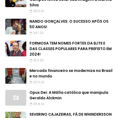
Silva
29.3.14
NANDO GONÇALVES: O SUCESSO APÓS OS
50 ANOS!
29.1.23
FORMOSA TEM NOMES FORTES DA ELITE E
DAS CLASSES POPULARES PARA PREFEITO EM
2024!
19.3.23
Mercado financeiro se moderniza no Brasil
e no mundo
23.5.23
Opus Dei: A Máfia católica que manipula
Geraldo Alckmin
26.8.14
SEVERINO CAJAZEIRAS, FÃ DE WHINDERSSON