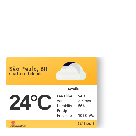
São Paulo, BR
scattered clouds
Details
24
°C
Feels like
24
°C
Wind
3.6 m/s
Humidity
56%
Precip
Pressure
1013 hPa
22:16 Aug 6