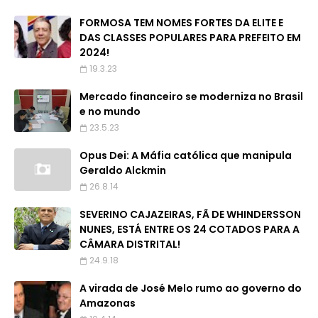
FORMOSA TEM NOMES FORTES DA ELITE E
DAS CLASSES POPULARES PARA PREFEITO EM
2024!
19.3.23
Mercado financeiro se moderniza no Brasil
e no mundo
23.5.23
Opus Dei: A Máfia católica que manipula
Geraldo Alckmin
26.8.14
SEVERINO CAJAZEIRAS, FÃ DE WHINDERSSON
NUNES, ESTÁ ENTRE OS 24 COTADOS PARA A
CÂMARA DISTRITAL!
24.9.18
A virada de José Melo rumo ao governo do
Amazonas