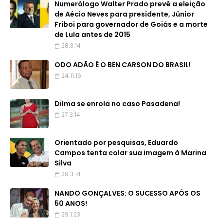
Numerólogo Walter Prado prevê a eleição
de Aécio Neves para presidente, Júnior
Friboi para governador de Goiás e a morte
de Lula antes de 2015
28.3.14
ODO ADÃO É O BEN CARSON DO BRASIL!
24.11.16
Dilma se enrola no caso Pasadena!
27.3.14
Orientado por pesquisas, Eduardo
Campos tenta colar sua imagem à Marina
Silva
29.3.14
NANDO GONÇALVES: O SUCESSO APÓS OS
50 ANOS!
29.1.23